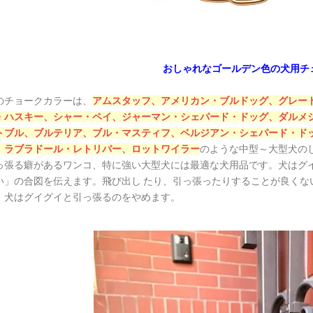
おしゃれなゴールデン色の犬用チ
のチョークカラーは、
アムスタッフ、
アメリカン・ブルドッグ、
グレー
・ハスキー、
シャー・ペイ、
ジャーマン・シェパード・ドッグ、
ダルメ
トブル、
ブルテリア、
ブル・マスティフ、
ベルジアン・シェパード・ド
犬の
、
ラブラドール・レトリバー
、
ロットワイラー
のような中型～大型
っ張る癖があるワンコ、特に強い大型犬には最適な犬用品です。犬はグ
い」の合図を伝えます。飛び出し たり、引っ張ったりすることが良くな
、犬はグイグイと引っ張るのをやめます。