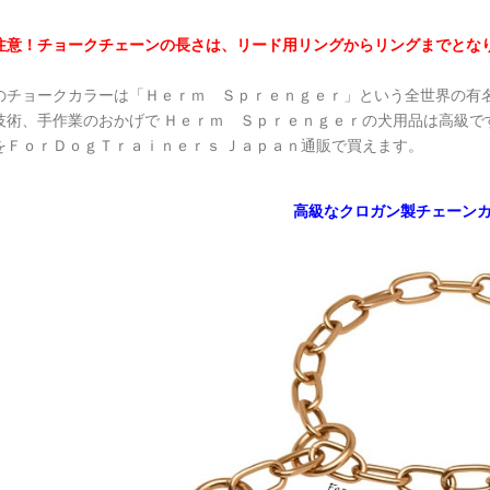
注意！チョークチェーンの長さは、リード用リングからリングまでとな
のチョークカラーは「Ｈｅｒｍ Ｓｐｒｅｎｇｅｒ」という全世界の有
技術、手作業のおかげで Ｈｅｒｍ Ｓｐｒｅｎｇｅｒの犬用品は高級で
をＦｏｒＤｏｇＴｒａｉｎｅｒｓ Ｊａｐａｎ通販で買えます。
高級なクロガン製チェーン