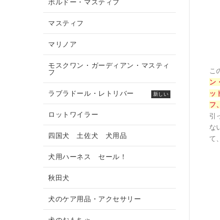
ボルドー・マスティフ
マスティフ
マリノア
モスクワン・ガーディアン・マスティ
こ
フ
ン
ラブラドール・レトリバー
ッ
新しい
フ
ロットワイラー
引
な
四国犬 土佐犬 犬用品
て
犬用ハーネス セール！
秋田犬
犬のケア用品・アクセサリー
犬のおもちゃ