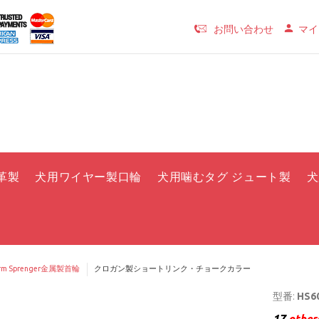
お問い合わせ
マイ
革製
犬用ワイヤー製口輪
犬用噛むタグ ジュート製
犬
rm Sprenger金属製首輪
クロガン製ショートリンク・チョークカラー
型番:
HS60
17
others