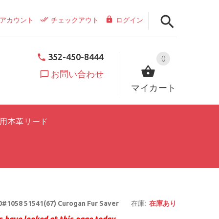
アカウント
チェックアウト
ログイン
352-450-8444
0
お問い合わせ
マイカート
用本革リード
#1058 51541(67) Curogan Fur Saver
在庫:
在庫あり
 have looked at this page today.