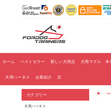
ホーム
ベストセラー
新しい犬用品
犬用マズル 本
犬用ハーネス
企業紹介
店
He
カテゴリー
犬用ハーネス