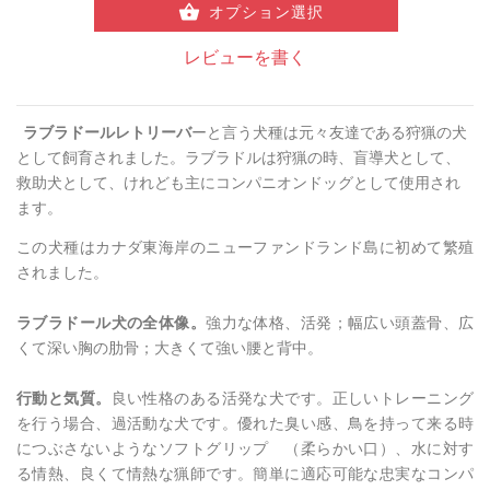
オプション選択
レビューを書く
ラブラドールレトリーバ
ー
と言う犬種は元々友達である狩猟の犬
として飼育されました。ラブラドルは狩猟の時、盲導犬として、
救助犬として、けれども主にコンパニオンドッグとして使用され
ます。
この犬種はカナダ東海岸のニューファンドランド島に初めて繁殖
されました。
ラブラドール
犬の全体像。
強力な体格、活発；幅広い頭蓋骨、広
くて深い胸の肋骨；大きくて強い腰と背中。
行動と気質。
良い性格のある活発な犬です。正しいトレーニング
を行う場合、過活動な犬です。優れた臭い感、鳥を持って来る時
につぶさないようなソフトグリップ （柔らかい口）、水に対す
る情熱、良くて情熱な猟師です。簡単に適応可能な忠実な
コンパ