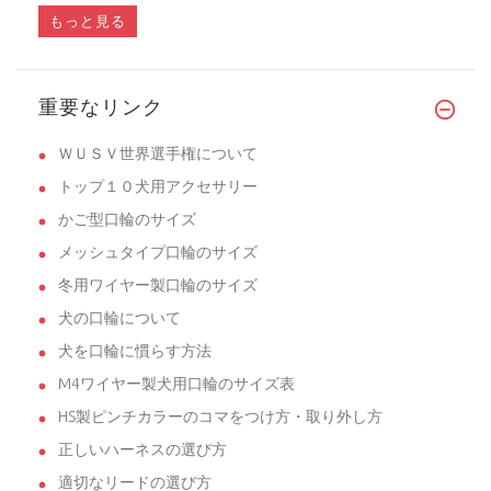
もっと見る
愛犬(ドーベルマン)の拾い食い、悪戯防止用
重要なリンク
�...
ＷＵＳＶ世界選手権について
トップ１０犬用アクセサリー
かご型口輪のサイズ
メッシュタイプ口輪のサイズ
冬用ワイヤー製口輪のサイズ
犬の口輪について
犬を口輪に慣らす方法
M4ワイヤー製犬用口輪のサイズ表
HS製ピンチカラーのコマをつけ方・取り外し方
正しいハーネスの選び方
適切なリードの選び方