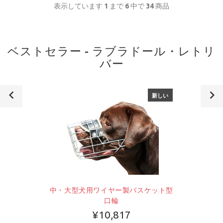
表示しています
1
まで
6
中で
34
商品
ベストセラー - ラブラドール・レトリ
バー
新しい
中・大型犬用ワイヤー製バスケット型
口輪
¥10,817