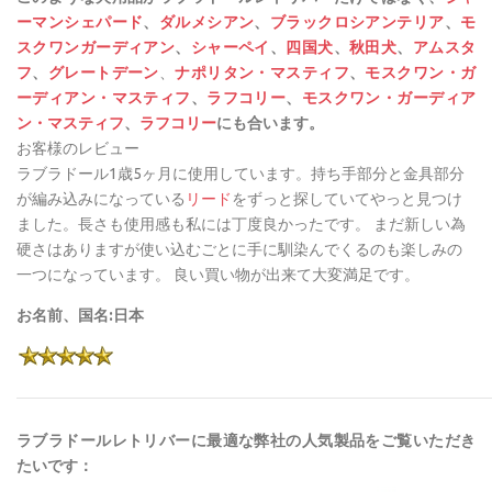
ーマンシェパード
、
ダルメシアン
、
ブラックロシアンテリア
、
モ
スクワンガーディアン
、
シャーペイ
、
四国犬
、
秋田犬
、
アムスタ
フ
、
グレートデーン
、
ナポリタン・マスティフ
、
モスクワン・ガ
ーディアン・マスティフ
、
ラフコリー
、
モスクワン・ガーディア
ン・マスティフ
、
ラフコリー
にも合います。
お客様のレビュー
ラブラドール1歳5ヶ月に使用しています。持ち手部分と金具部分
が編み込みになっている
リード
をずっと探していてやっと見つけ
ました。長さも使用感も私には丁度良かったです。 まだ新しい為
硬さはありますが使い込むごとに手に馴染んでくるのも楽しみの
一つになっています。 良い買い物が出来て大変満足です。
お名前、国名:日本
ラブラドールレトリバーに最適な弊社の人気製品をご覧いただき
たいです：