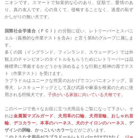
ニオンです。スマートで知覚的な心のあり、従順で、愛情のあ
り、真の友人です。心の良くて、侵略することなく、過度の恥ず
かしがりの無い犬です。
国際社会学連合（ＦＣＩ）
の分類に従い、レトリーバーとスパニ
エル（義務的な作業テストを含み）と言う第
8
のグループに属しま
す。
多くの国（イングランド、フィンランド、スウェーデン）では外
観上のチャンピオンのタイトルをもらうためにレトリーバーは品
種標準に準拠するかどうかを決めるような行動と精神の面でテス
ト（作業テスト）を受けます。
ラブラドルはユニークな性質のおかげで
コンパニオンドッグ、盲
導犬、レスキュードッグとして及び武器や麻薬を検索のために使
用される狩猟犬です。
子供がいる家族に向いている犬種です。
このページで色々なお役に立つ犬用品をご覧になって下さい。そ
れは
金属製マズルガード
、
犬用革の口輪
、
犬用首輪
、
おしゃれ首
輪
、
デコカラー
、
本革のハーネス
、
犬のナイロンのハーネス
、デ
ザインの胴輪、かっこいいカラー
などがございます。
このような犬用品がラブラドールレトリバーだけではなく、
ジャ