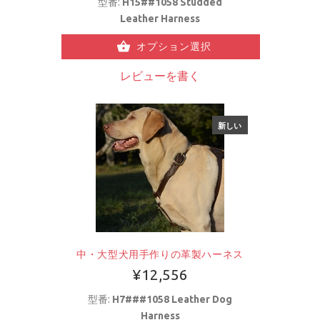
型番:
H15##1058 Studded
Leather Harness
オプション選択
レビューを書く
新しい
中・大型犬用手作りの革製ハーネス
¥12,556
型番:
H7###1058 Leather Dog
Harness