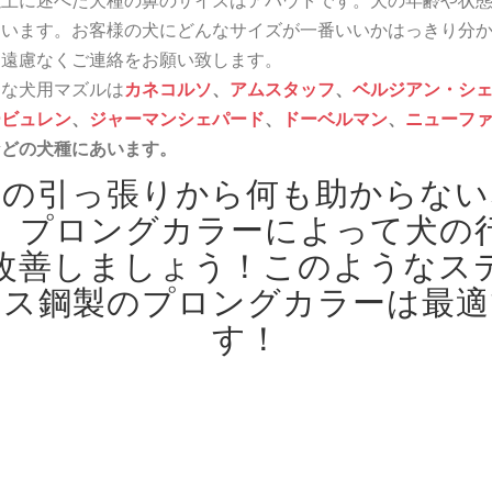
以上に述べた犬種の鼻のサイズはアバウトです。犬の年齢や状
違います。お客様の犬にどんなサイズが一番いいかはっきり分
、遠慮なくご連絡をお願い致します。
うな犬用マズルは
カネコルソ
、
アムスタッフ
、
ベルジアン・シ
ービュレン
、
ジャーマンシェパード
、
ドーベルマン
、
ニューフ
などの犬種にあいます。
犬の引っ張りから何も助からない
、プロングカラーによって犬の
改善しましょう！
このようなス
レス鋼製のプロングカラーは最適
す！