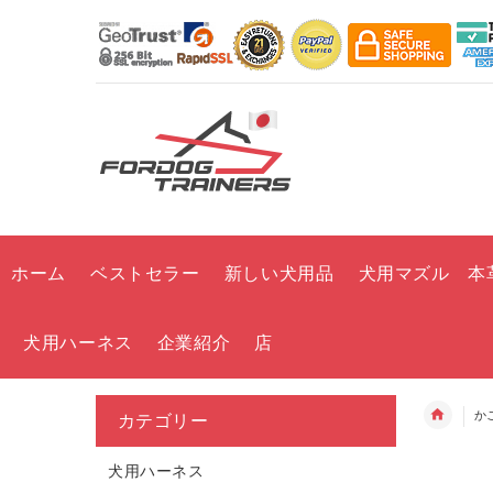
ホーム
ベストセラー
新しい犬用品
犬用マズル 本
犬用ハーネス
企業紹介
店
か
カテゴリー
犬用ハーネス