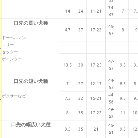
32
34-
14
24
11-21
7
7.
43
口先の長い犬種
45-
1
4.7
27
17-22
8
9
55
ドーベルマン
コリー
2
セッター
ポインター
47-
3
13.5
30
17-25
9.5
9.
57
44-
口先の短い犬種
1
7
27
12-17
8.5
8.
55
44-
ボクサーなど
2
7.5
32
16-21
9.5
9.
56
49-
3
8
35
17-22
11
10
62
口先の幅広い犬種
45-
1
9.5
35
21
9.5
12
61