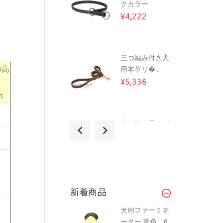
クカラー
¥4,222
三つ編み付き犬
の高
用本革リ�...
¥5,336
さ
m
犬の散歩用レザ
ーリード13...
¥4,222
犬訓練用首輪...
新着商品
¥10,366
犬用ファーミネ
ーター 黄色 6.