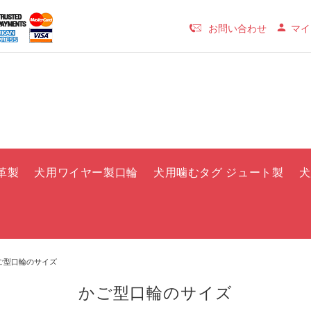
お問い合わせ
マイ
革製
犬用ワイヤー製口輪
犬用噛むタグ ジュート製
犬
ご型口輪のサイズ
かご型口輪のサイズ