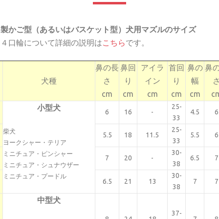
ー製かご型（あるいはバスケット型）犬用マズルのサイズ
Ｍ４口輪について詳細の説明は
こちら
です。
鼻の長
鼻回
アイラ
首回
鼻の
鼻
犬種
さ
り
イン
り
幅
cm
cm
cm
cm
cm
c
25-
小型犬
6
16
-
4.5
6
33
25-
柴犬
5.5
18
11.5
5.5
6
33
ヨークシャー・テリア
30-
ミニチュア・ピンシャー
7
20
-
6.5
7
38
ミニチュア・シュナウザー
30-
ミニチュア・プードル
6.5
21
13
7
7
38
中型犬
37-
8
24
18
7
8