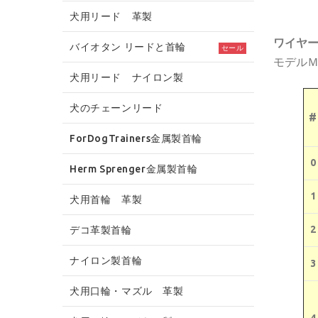
犬用リード 革製
ワイヤ
バイオタン リードと首輪
セール
モデル
犬用リード ナイロン製
犬のチェーンリード
#
ForDogTrainers金属製首輪
0
Herm Sprenger金属製首輪
1
犬用首輪 革製
2
デコ革製首輪
ナイロン製首輪
3
犬用口輪・マズル 革製
4