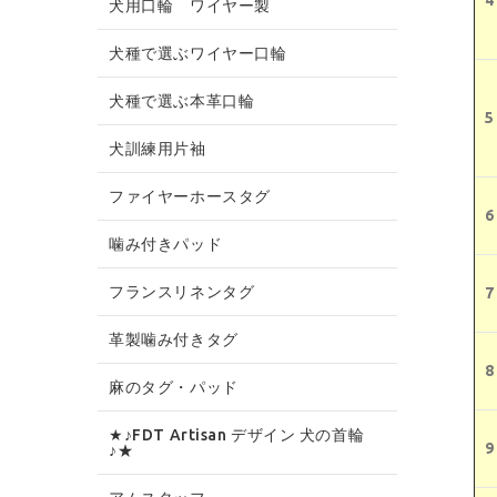
犬用口輪 ワイヤー製
犬種で選ぶワイヤー口輪
犬種で選ぶ本革口輪
5
犬訓練用片袖
ファイヤーホースタグ
6
噛み付きパッド
フランスリネンタグ
7
革製噛み付きタグ
8
麻のタグ・パッド
★♪FDT Artisan デザイン 犬の首輪
9
♪★