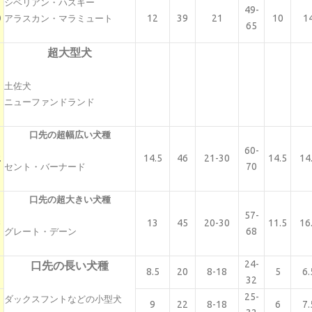
シベリアン・ハスキー
49-
0
12
39
21
10
1
アラスカン・マラミュート
65
超大型犬
1
土佐犬
ニューファンドランド
口先の超幅広い犬種
60-
2
14.5
46
21-30
14.5
14
70
セント・バーナード
口先の超大きい犬種
57-
3
13
45
20-30
11.5
16
68
グレート・デーン
24-
口先の長い犬種
8.5
20
8-18
5
6.
32
25-
ダックスフントなどの小型犬
9
22
8-18
6
7.