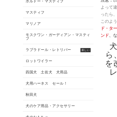
注意：
ボルドー・マスティフ
よって
マスティフ
ったら
このよ
マリノア
ド・タ
モスクワン・ガーディアン・マスティ
ンド
、
フ
ラブラドール・レトリバー
新しい
ら
ロットワイラー
を
四国犬 土佐犬 犬用品
犬用ハーネス セール！
秋田犬
犬のケア用品・アクセサリー
犬のおもちゃ