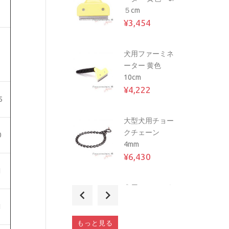
５cm
¥3,454
２つの持ち手
付 ジュー�...
犬用ファーミネ
¥5,758
ーター 黄色
10cm
¥4,222
服従訓練用
5
3mm...
大型犬用チョー
¥7,294
クチェーン
0
4mm
¥6,430
多目的な犬用革
1
のリード�...
犬用ファーミネ
¥10,558
ーター 4.5cm
1
¥3,070
もっと見る