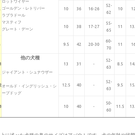
ロットワイヤー
52-
ゴールデン・レトリバー
2
10
36
16-26
10
1
62
ラブラドール
マスティフ
55-
3
10
38
17-27
11
13
グレート・デーン
65
60-
4
9.5
42
20-30
11
1
70
他の犬種
52-
1
13
31
-
8.5
14
63
ジャイアント・シュナウザー
52-
2
12.5
40
-
9.5
15
オールド・イングリッシュ・シ
63
ープドッグ
50-
3
10
40
-
11.5
13
60