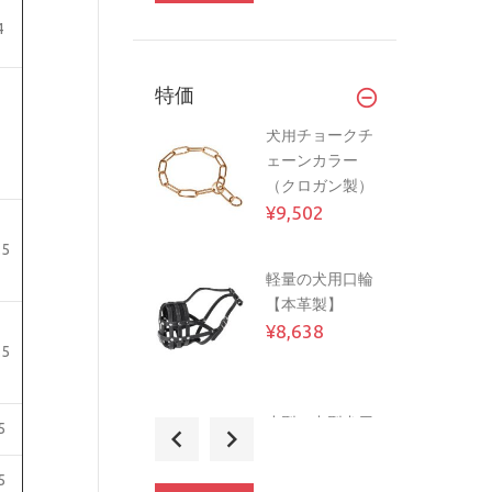
4
特価
犬用チョークチ
ェーンカラー
（クロガン製）
¥9,502
.5
軽量の犬用口輪
【本革製】
¥8,638
.5
小型・中型犬用
5
多目的なリード
(12 mm)
5