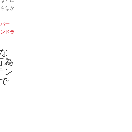
態などに
からなか
ェパー
ァンドラ
な
行為
テン
で