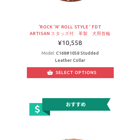
‘ROCK 'N' ROLL STYLE ’ FDT
ARTISAN スタッズ付 革製 犬用首輪
¥10,558
Model:
C168#1058 Studded
Leather Collar
SELECT OPTIONS