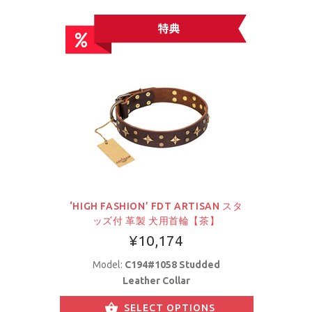
‘HIGH FASHION’ FDT ARTISAN スタ
ッズ付 革製 犬用首輪【茶】
¥10,174
Model:
C194#1058 Studded
Leather Collar
SELECT OPTIONS