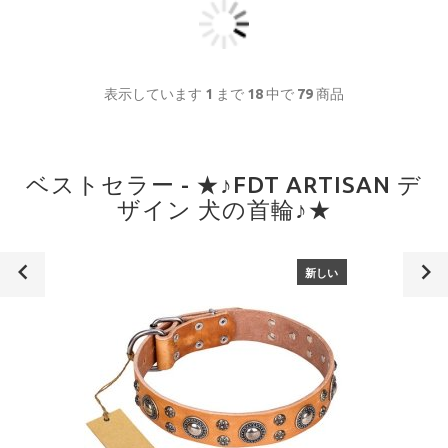
表示しています
1
まで
18
中で
79
商品
ベストセラー - ★♪FDT ARTISAN デ
ザイン 犬の首輪♪★
新しい