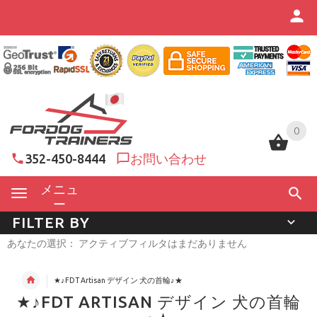
0
0
352-450-8444
お問い合わせ
メニュ
ー
FILTER BY
あなたの選択： アクティブフィルタはまだありません
★♪FDT Artisan デザイン 犬の首輪♪★
★♪FDT ARTISAN デザイン 犬の首輪