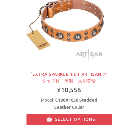
‘EXTRA SPARKLE’ FDT ARTISAN ス
タッズ付 革製 犬用首輪
¥10,558
Model:
C180#1058 Studded
Leather Collar
SELECT OPTIONS