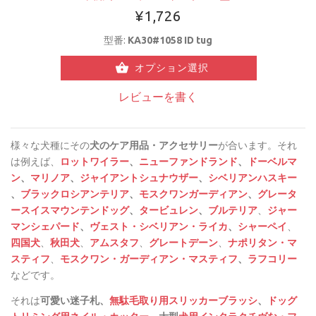
¥1,726
型番:
KA30#1058 ID tug
オプション選択
レビューを書く
様々な犬種にその
犬のケア用品・アクセサリー
が合います。それ
は例えば、
ロットワイラー
、
ニューファンドランド
、
ドーベルマ
ン
、
マリノア
、
ジャイアントシュナウザー
、
シベリアンハスキー
、
ブラックロシアンテリア
、
モスクワンガーディアン
、
グレータ
ースイスマウンテンドッグ
、
タービュレン
、
ブルテリア
、
ジャー
マンシェパード
、
ヴェスト・シベリアン・ライカ
、
シャーペイ
、
四国犬
、
秋田犬
、
アムスタフ
、
グレートデーン
、
ナポリタン・マ
スティフ
、
モスクワン・ガーディアン・マスティフ
、
ラフコリー
などです。
それは
可
愛い迷子札、
無駄毛取り用スリッカーブラッシ
、
ドッグ