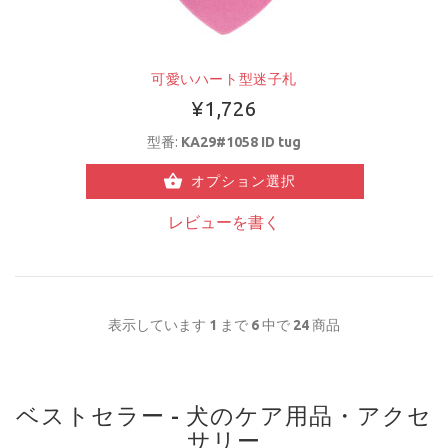
可愛いハート型迷子札
¥1,726
型番:
KA29#1058 ID tug
オプション選択
レビューを書く
表示しています
1
まで
6
中で
24
商品
ベストセラー - 犬のケア用品・アクセ
サリー