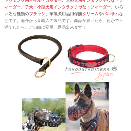
トリミング用ネイル・カッター
、大型
犬用インタラクチヴな・フ
ィーダー
、
子犬・小型犬用インタラクチヴな・フィーダー
、いろ
いろな種類の
ブラッシ
、革製犬用品用保護
クリーム
や
バルサム
な
どです。海外から直輸入の製品です。商品が届いたら、何かで不
満でしたら、ご自由に変更、返品出来ます！