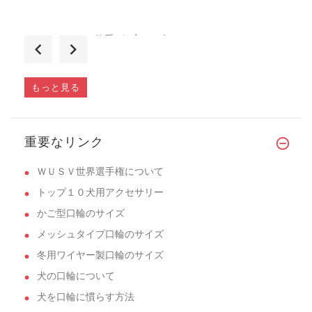
体重が29kgのゴールデンレトリバーに
30mm巾が�...
もっと見る
頑丈で丁寧な造りに感心しました。革が厚
重要なリンク
い...
ＷＵＳＶ世界選手権について
トップ１０犬用アクセサリー
かご型口輪のサイズ
メッシュタイプ口輪のサイズ
冬用ワイヤー製口輪のサイズ
犬の口輪について
犬を口輪に慣らす方法