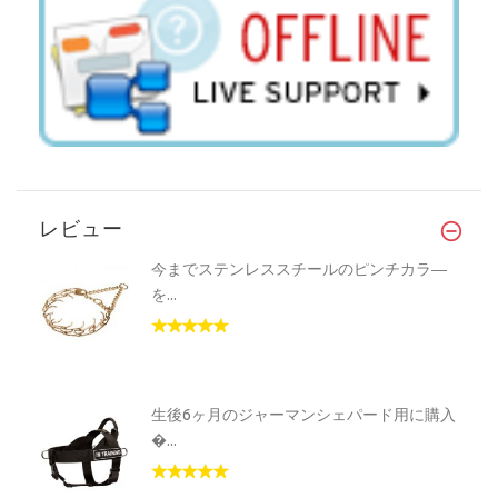
レビュー
今までステンレススチールのピンチカラ―
を...
生後6ヶ月のジャーマンシェパード用に購入
�...