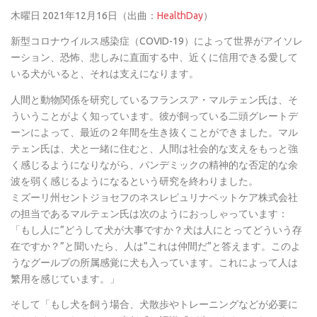
木曜日 2021年12月16日（出曲：
HealthDay
）
新型コロナウイルス感染症（COVID-19）によって世界がアイソレ
ーション、恐怖、悲しみに直面する中、近くに信用できる愛して
いる犬がいると、それは支えになります。
人間と動物関係を研究しているフランスア・マルテェン氏は、そ
ういうことがよく知っています。彼が飼っている二頭グレートデ
ーンによって、最近の２年間を生き抜くことができました。マル
テェン氏は、犬と一緒に住むと、人間は社会的な支えをもっと強
く感じるようになりながら、パンデミックの精神的な否定的な余
波を弱く感じるようになるという研究を終わりました。
ミズーリ州セントジョセフのネスレピュリナペットケア株式会社
の担当であるマルテェン氏は次のようにおっしゃっています：
「もし人に”どうして犬が大事ですか？犬は人にとってどういう存
在ですか？”と聞いたら、人は”これは仲間だ”と答えます。このよ
うなグールプの所属感覚に犬も入っています。これによって人は
繁用を感じています。」
そして「もし犬を飼う場合、犬散歩やトレーニングなどが必要に