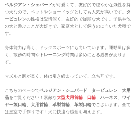
ベルジアン・シェパード
が可愛くて、友好的で穏やかな気性を持
つ犬なので、ペットやショードッグとしても人気が高いです。
タ
ービュレン
の性格は愛情深く、友好的で従順な犬です。子供や他
の犬と遊ぶことが大好きで、家庭犬として飼うのに向いた犬種で
す。
身体能力は高く、ドッグスポーツにも向いています。運動量は多
く、散歩の時間や
トレーニング
時間は多めにとる必要がありま
す。
マズルと脚が長く、体は引き締まっていて、立ち耳です。
こちらのページで
ベルジアン・シェパード タービュレン 犬用
品
をご覧ください！素敵な
大型犬用首輪
、
口輪
、
ハーネス
、
ワイ
ヤー製口輪
、
犬用首輪
、
革製首輪
、
革製口輪
でございます。全て
は皇室で手作りです！犬に快適な感覚を与えます。