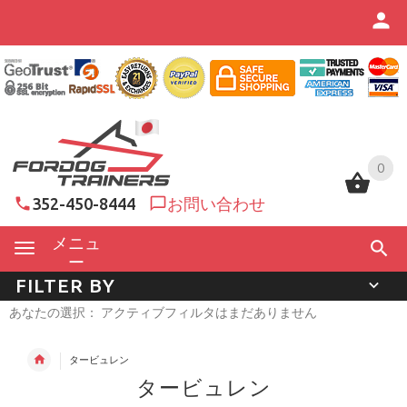
0
0
352-450-8444
お問い合わせ
メニュ
ー
FILTER BY
あなたの選択： アクティブフィルタはまだありません
タービュレン
タービュレン