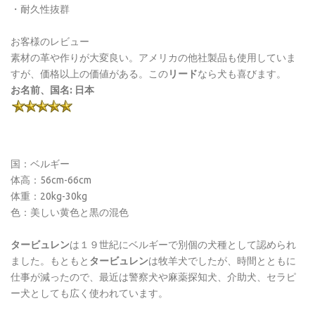
・耐久性抜群
お客様のレビュー
素材の革や作りが大変良い。アメリカの他社製品も使用していま
すが、価格以上の価値がある。この
リード
なら犬も喜びます。
お名前、国名: 日本
国：ベルギー
体高：56cm-66cm
体重：20kg-30kg
色：美しい黄色と黒の混色
タービュレン
は１９世紀にベルギーで別個の犬種として認められ
ました。もともと
タービュレン
は牧羊犬でしたが、時間とともに
仕事が減ったので、最近は警察犬や麻薬探知犬、介助犬、セラピ
ー犬としても広く使われています。