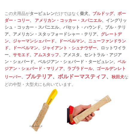
この犬用品が
タービュレン
だけではなく
柴犬、
ブルドッグ
、
ボー
ダー・コリー
、
アメリカン・コッカー・スパニエル
、イングリッ
シュ・コッカー・スパニエル、バセット・ハウンド、ブル・テリ
ア、アメリカン・スタッフォードシャー・テリア、
グレートデ
ン
、
ジャーマンシェパード
、
ドーベルマン
、
ニューファンドラン
ド
、
ドーベルマン
、
ジャイアント・シュナウザー
、ロットワイラ
ー、
サモエド
、
アムスタッフ
、アメスタ、セントラル・アジア
ン・シェパード、ベルジアン・シェパード・タービュレン、
ベル
ジアン・シェパード・マリノア
、
ラブラドール
、
ゴールデンレト
ブルテリア
、
ボルドーマスティフ
、
リーバー
、
秋田犬
な
どの中型・大型犬にも向いています。