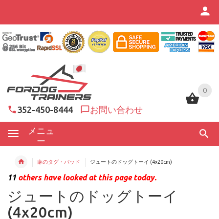
0
0
352-450-8444
お問い合わせ
メニュ
ー
麻のタグ・パッド
ジュートのドッグトーイ (4x20cm)
11
others have looked at this page today.
ジュートのドッグトーイ
(4x20cm)