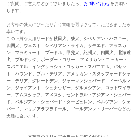
ご質問、ご意見などがございましたら、
お 問い合わせ
をお願い
します。
お客様の愛犬にぴったり合う首輪を選ばさせていただきましたら
幸いです。
この上質な犬用リードが
秋田犬、柴犬、シベリアン・ハスキー、
四国犬、ウェスト・シベリアン・ライカ、サモエド、アラスカ
ン・マラミュート、プードル、甲斐犬、紀州犬、四国犬、北海道
犬、ブルドッグ、ボーダー・コリー、 アメリカン・コッカー・
スパニエル、イングリッシュ・コッカー・スパニエル、バセッ
ト・ハウンド、ブル・テリア、アメリカン・スタッフォードシャ
ー・テリア、グレートデン、ジャーマンシェパード、ドーベルマ
ン、ジャイアント・シュナウザー、ダルメシアン、ロットワイラ
ー、アムスタッフ、アメスタ、セントラル・アジアン・シェパー
ド、ベルジアン・シェパード・タービュレン、ベルジアン・シェ
パード、マリノアラブラドール、ゴールデンレトリーバー
などの
犬種に合います。