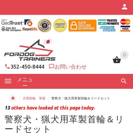
0
0
352-450-8444
お問い合わせ
メニュ
ー
犬用首輪 革製
警察犬・猟犬用革製首輪＆リードセット
13
others have looked at this page today.
警察犬・猟犬用革製首輪＆リ
ードセット