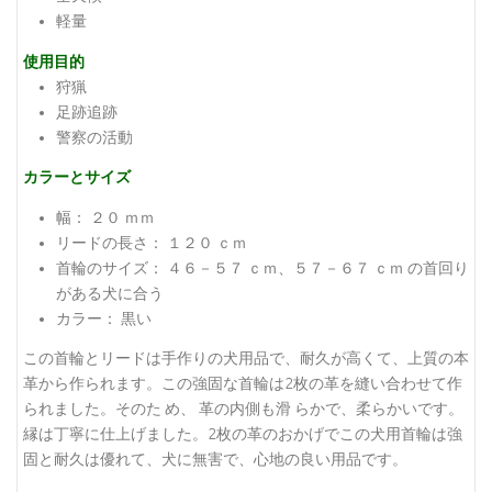
軽量
使用目的
狩猟
足跡追跡
警察の活動
カラーとサイズ
幅： ２０ ｍｍ
リードの長さ： １２０ ｃｍ
首輪のサイズ： ４６－５７ ｃｍ、５７－６７ ｃｍ の首回り
がある犬に合う
カラー： 黒い
この首輪とリードは手作りの犬用品で、耐久が高くて、上質の本
革から作られます。この強固な首輪は2枚の革を縫い合わせて作
られました。そのた め、 革の内側も滑 らかで、柔らかいです。
縁は丁寧に仕上げました。2枚の革のおかげでこの犬用首輪は強
固と耐久は優れて、犬に無害で、心地の良い用品です。