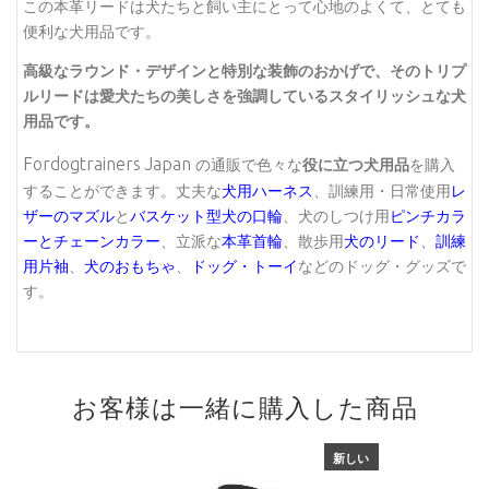
この本革リードは犬たちと飼い主にとって心地のよくて、とても
便利な犬用品です。
高級なラウンド・デザインと特別な装飾のおかげで、その
トリプ
ルリードは
愛犬たちの美しさを強調しているスタイリッシュな犬
用品です。
Fordogtrainers Japan
の通販で色々な
役に立つ犬用品
を購入
することができます。丈夫な
犬用ハーネス
、訓練用・日常使用
レ
ザーのマズル
と
バスケット型犬の口輪
、犬のしつけ用
ピンチカラ
ーとチェーンカラー
、立派な
本革首輪
、散歩用
犬のリード
、
訓練
用片袖
、
犬のおもちゃ
、
ドッグ・トーイ
などのドッグ・グッズで
す。
お客様は一緒に購入した商品
新しい