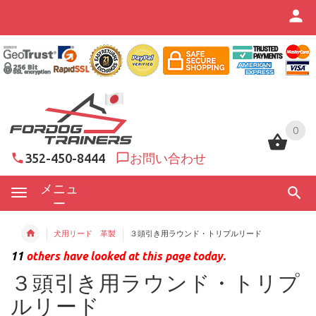
0
0
352-450-8444
お問い合わせ
メニュ
ー
犬用リード 革製
３頭引き用ラウンド・トリプルリード
11
others have looked at this page today.
３頭引き用ラウンド・トリプ
ルリード