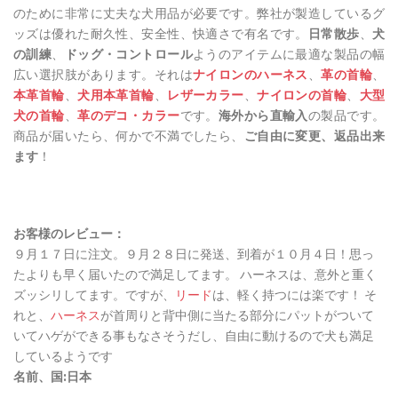
のために非常に丈夫な犬用品が必要です。弊社が製造しているグ
ッズは優れた耐久性、安全性、快適さで有名です。
日常散歩
、
犬
の訓練
、
ドッグ・コントロール
ようのアイテムに最適な製品の幅
広い選択肢があります。それは
ナイロンのハーネス
、
革の首輪
、
本革首輪
、
犬用本革首輪
、
レザーカラー
、
ナイロンの首輪
、
大型
犬の首輪
、
革のデコ・カラー
です。
海外から直輸入
の製品です。
商品が届いたら、何かで不満でしたら、
ご自由に変更、返品出来
ます
！
お客様のレビュー：
９月１７日に注文。９月２８日に発送、到着が１０月４日！思っ
たよりも早く届いたので満足してます。 ハーネスは、意外と重く
ズッシリしてます。ですが、
リード
は、軽く持つには楽です！ そ
れと、
ハーネス
が首周りと背中側に当たる部分にパットがついて
いてハゲができる事もなさそうだし、自由に動けるので犬も満足
しているようです
名前、国:日本