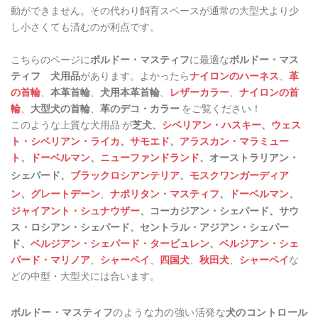
動ができません。その代わり飼育スペースが通常の大型犬より少
し小さくても済むのが利点です。
こちらのページに
ボルドー・マスティフ
に最適な
ボルドー・マス
ティフ 犬用品
があります。よかったら
ナイロンのハーネス
、
革
の首輪
、
本革首輪
、
犬用本革首輪
、
レザーカラー
、
ナイロンの首
輪
、
大型犬の首輪
、
革のデコ・カラー
をご覧ください！
このような上質な犬用品 が
芝犬、
シベリアン・ハスキー
、
ウェス
ト・シベリアン・ライカ
、
サモエド
、
アラスカン・マラミュー
ト
、
ドーベルマン
、
ニューファンドランド
、
オーストラリアン・
シェパード、
ブラックロシアンテリア
、
モスクワンガーディア
ン
、
グレートデーン
、
ナポリタン・マスティフ
、
ドーベルマン
、
ジャイアント・シュナウザー
、コーカジアン・シェパード、サウ
ス・ロシアン・シェパード、セントラル・アジアン・シェパー
ド、
ベルジアン・シェパード・タービュレン
、
ベルジアン・シェ
パード・マリノア
、
シャーペイ
、
四国犬
、
秋田犬
、
シャーペイ
な
どの中型・大型犬には合います。
ボルドー・マスティフ
のような力の強い活発な
犬のコントロール