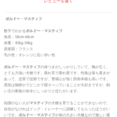
レビューを書く
ボルドー・マスティフ
数字でわかる
ボルドー・マスティフ
体高：58cm-68cm
体重：45kg-50kg
原産国：フランス
毛の色：オレンジに近い赤い色
ボルドー・マスティフ
の体つきがしっかりしていて、胸が広く、
とても力強い犬種です。垂れ耳で垂れ尾です。性格は落ち着きが
あって、忠実で従順ですが、警戒心が強く防衛本能も高いです。
普段は物静かでどこかで寝そべっていることが大好きですが、飼
い主の家族の命令にしっかりと従たがいます。
知識のない人が
マスティフ
の犬種を育てることができないので、
自信がなければドッグ・トレーナーに訓練してもらったほうがい
いです。
ボルドー・マスティフ
が体の大きい犬種なので激しい運