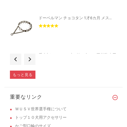
ドーベルマン チョコタン 1才6カ月 メス...
愛犬(ドーベルマン)の拾い食い、悪戯防止用
�...
もっと見る
G.シェパード用に購入。
重要なリンク
ＷＵＳＶ世界選手権について
トップ１０犬用アクセサリー
かご型口輪のサイズ