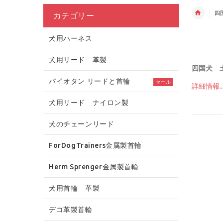
四
カテゴリー
犬用ハーネス
犬用リード 革製
四国犬 
バイオタン リードと首輪
セール
詳細情報...
犬用リード ナイロン製
犬のチェーンリード
ForDogTrainers金属製首輪
Herm Sprenger金属製首輪
犬用首輪 革製
デコ革製首輪