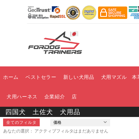
ホーム
ベストセラー
新しい犬用品
犬用マズル 本
犬用ハーネス
企業紹介
店
四国犬 土佐犬 犬用品
全てのフィルタ
価格
あなたの選択： アクティブフィルタはまだありません