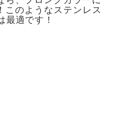
！
このようなステンレス
は最適です！