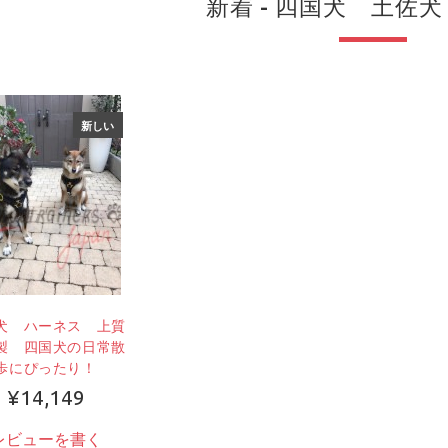
新着 - 四国犬 土佐
新しい
犬 ハーネス 上質
製 四国犬の日常散
歩にぴったり！
¥14,149
レビューを書く