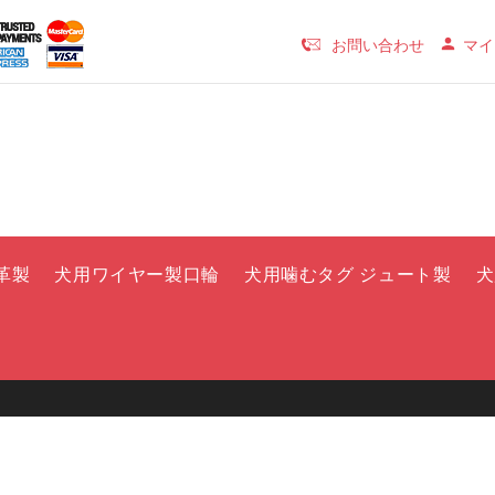
お問い合わせ
マイ
革製
犬用ワイヤー製口輪
犬用噛むタグ ジュート製
犬