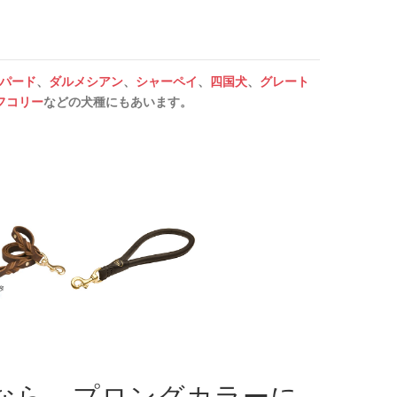
パード
、
ダルメシアン
、
シャーペイ
、
四国犬
、
グレート
フコリー
などの犬種にもあいます。
なら、プロングカラーに