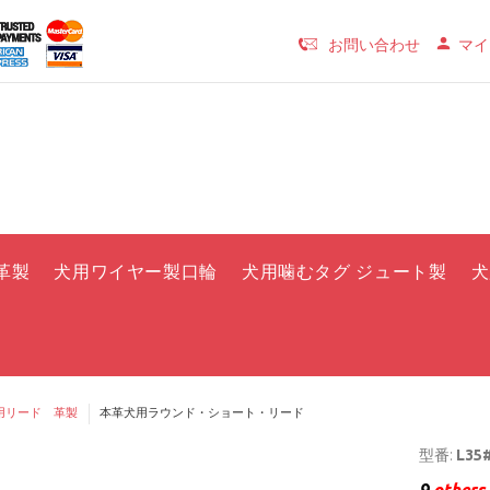
お問い合わせ
マイ
革製
犬用ワイヤー製口輪
犬用噛むタグ ジュート製
犬
用リード 革製
本革犬用ラウンド・ショート・リード
型番:
L35#
9
others 