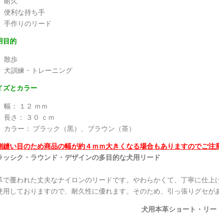
耐久
便利な持ち手
手作りのリード
用目的
散歩
犬訓練・トレーニング
イズとカラー
幅： １２ ｍｍ
長さ： ３０ ｃｍ
カラー： ブラック（黒）、ブラウン（茶）
側縫い目のため商品の幅が約４ｍｍ大きくなる場合もありますのでご注
ラッシク・ラウンド・デザインの多目的な犬用リード
革で覆われた丈夫なナイロンのリードです。やわらかくて、丁寧に仕上
使用しておりますので、耐久性に優れます。そのため、引っ張りグセが
犬用本革ショート・リー