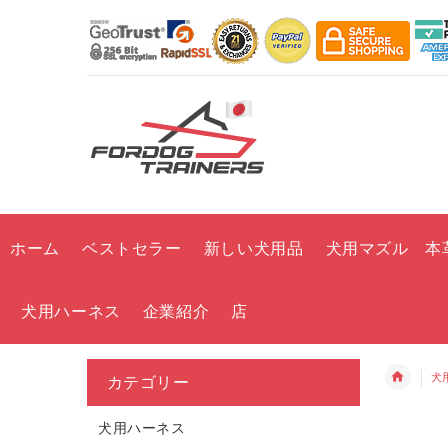
ホーム
ベストセラー
新しい犬用品
犬用マズル 本
犬用ハーネス
企業紹介
店
犬
カテゴリー
犬用ハーネス