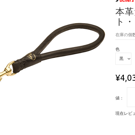
本革
ト・
在庫の個数
色
¥4,0
値：
現在レビュ