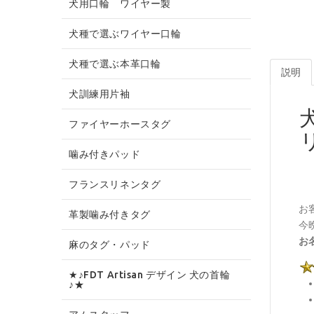
犬用口輪 ワイヤー製
犬種で選ぶワイヤー口輪
犬種で選ぶ本革口輪
説明
犬訓練用片袖
ファイヤーホースタグ
噛み付きパッド
フランスリネンタグ
お
革製噛み付きタグ
今
お
麻のタグ・パッド
★♪FDT Artisan デザイン 犬の首輪
♪★