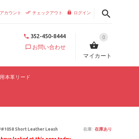
アカウント
チェックアウト
ログイン
352-450-8444
0
お問い合わせ
マイカート
用本革リード
#1058 Short Leather Leash
在庫:
在庫あり
have looked at this page today.