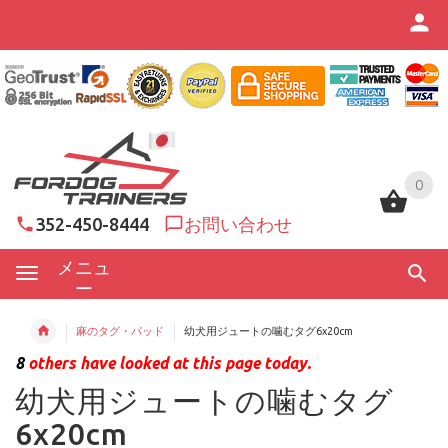
0
0
352-450-8444
お問い合わせ
メニュ
ー
麻のタグ・パッド
幼犬用ジュートの噛むタグ6x20cm
8
others have looked at this page today.
幼犬用ジュートの噛むタグ
6x20cm