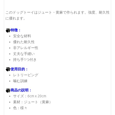
このドッグトーイはジュート・黄麻で作られます。強度、耐久性
に優れます。
特徴：
安全な材料
優れた耐久性
非アレルギー性
丈夫な手縫い
持ち手1つ付き
使用目的：
レトリービング
噛む訓練
商品の説明：
サイズ：6cm x 20cm
素材：ジュート（黄麻）
色：様々