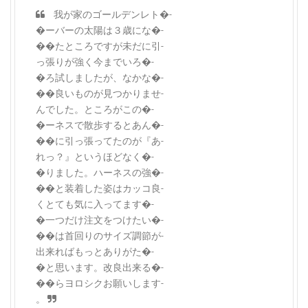
我が家のゴールデンレト�-
�ーバーの太陽は３歳にな�-
��たところですが未だに引-
っ張りが強く今までいろ�-
�ろ試しましたが、なかな�-
��良いものが見つかりませ-
んでした。ところがこの�-
�ーネスで散歩するとあん�-
��に引っ張ってたのが『あ-
れっ？』というほどなく�-
�りました。ハーネスの強�-
��と装着した姿はカッコ良-
くとても気に入ってます�-
�一つだけ注文をつけたい�-
��は首回りのサイズ調節が-
出来ればもっとありがた�-
�と思います。改良出来る�-
��らヨロシクお願いします-
。