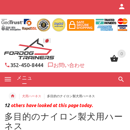
0
0
352-450-8444
お問い合わせ
メニュ
ー
犬用ハーネス
多目的のナイロン製犬用ハーネス
12
others have looked at this page today.
多目的のナイロン製犬用ハー
ネス