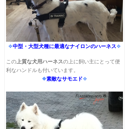
中型・大型犬種に最適なナイロンのハーネス
❖
❖
上質な犬用ハーネス
この
の上に飼い主にとって便
利なハンドルも付いています。
❖
素敵なサモエド
❖