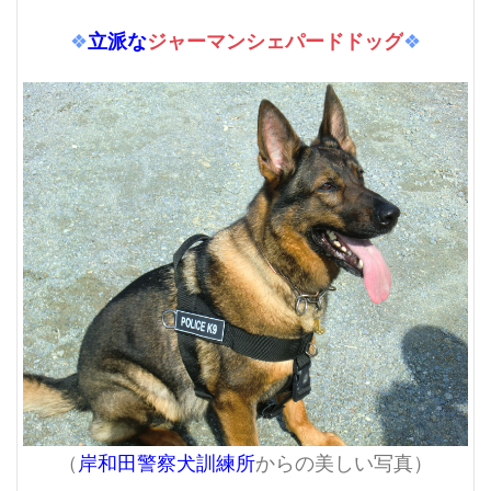
立派な
ジャーマンシェパードドッグ
❖
❖
（
岸和田警察犬訓練所
からの美しい写真）