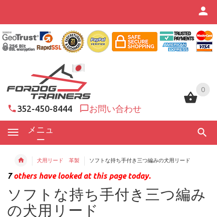
0
0
352-450-8444
お問い合わせ
メニュ
ー
犬用リード 革製
ソフトな持ち手付き三つ編みの犬用リード
7
others have looked at this page today.
ソフトな持ち手付き三つ編み
の犬用リード