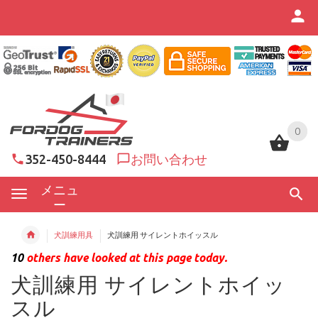
0
0
352-450-8444
お問い合わせ
メニュ
ー
犬訓練用具
犬訓練用 サイレントホイッスル
10
others have looked at this page today.
犬訓練用 サイレントホイッ
スル