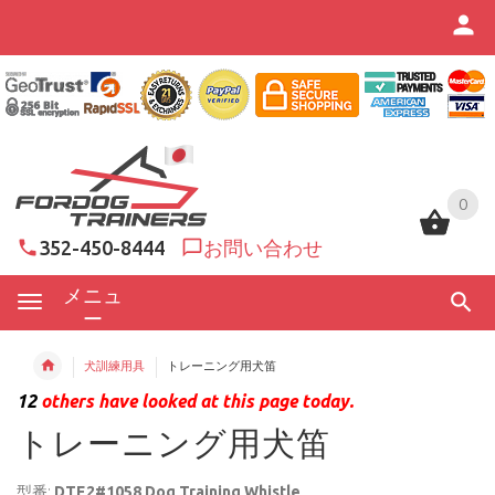
0
0
352-450-8444
お問い合わせ
メニュ
ー
犬訓練用具
トレーニング用犬笛
12
others have looked at this page today.
トレーニング用犬笛
型番:
DTE2#1058 Dog Training Whistle