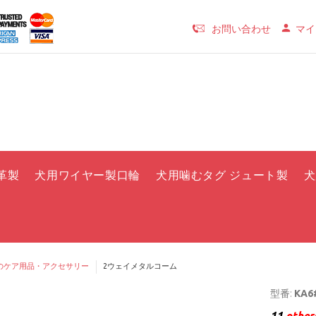
お問い合わせ
マイ
革製
犬用ワイヤー製口輪
犬用噛むタグ ジュート製
犬
のケア用品・アクセサリー
2ウェイメタルコーム
型番:
KA6
11
others