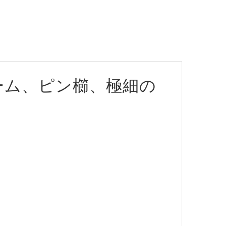
ーム、ピン櫛、極細の