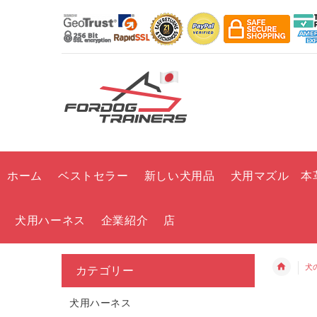
ホーム
ベストセラー
新しい犬用品
犬用マズル 本
犬用ハーネス
企業紹介
店
犬
カテゴリー
犬用ハーネス