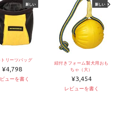
新しい
新しい
のトリーツバッグ
紐付きフォーム製犬用おも
本革ハ
¥4,798
ちゃ（大）
¥3,454
ビューを書く
レビューを書く
レ