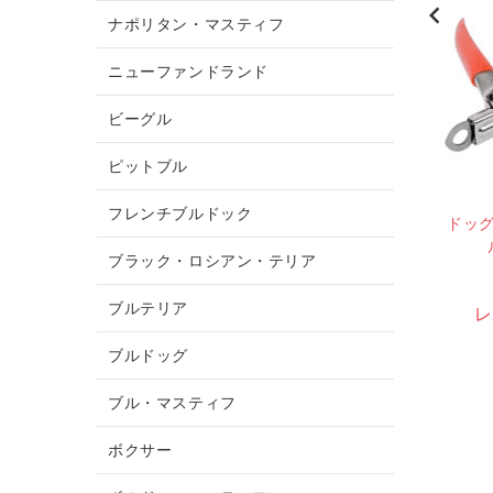
新しい
新しい
ナポリタン・マスティフ
ニューファンドランド
ビーグル
ピットブル
フレンチブルドック
レススチールのチョ
ナイロンから作られた 犬
ドッ
ークカラー
訓練用リード
ブラック・ロシアン・テリア
¥6,334
¥4,222
ブルテリア
ビューを書く
レビューを書く
レ
ブルドッグ
ブル・マスティフ
ボクサー