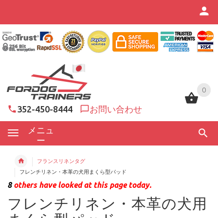
0
0
352-450-8444
お問い合わせ
メニュ
ー
フランスリネンタグ
フレンチリネン・本革の犬用まくら型パッド
8
others have looked at this page today.
フレンチリネン・本革の犬用