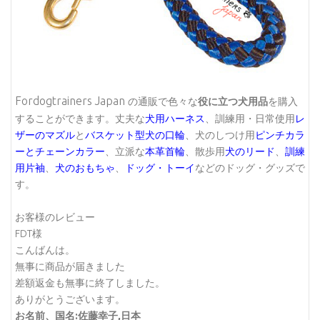
Fordogtrainers Japan
の通販で色々な
役に立つ犬用品
を購入
することができます。丈夫な
犬用ハーネス
、訓練用・日常使用
レ
ザーのマズル
と
バスケット型犬の口輪
、犬のしつけ用
ピンチカラ
ーとチェーンカラー
、立派な
本革首輪
、散歩用
犬のリード
、
訓練
用片袖
、
犬のおもちゃ
、
ドッグ・トーイ
などのドッグ・グッズで
す。
お客様のレビュー
FDT様
こんばんは。
無事に商品が届きました
差額返金も無事に終了しました。
ありがとうございます。
お名前、国名:佐藤幸子,日本