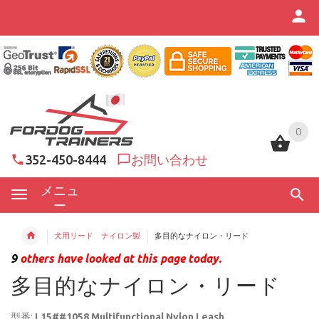
0
0
352-450-8444
お問い合わせ
メニュ
ー
犬用リード ナイロン製
多目的なナイロン・リード
9
others have looked at this page today.
多目的なナイロン・リード
型番:
L15##1058 Multifunctional Nylon Leash