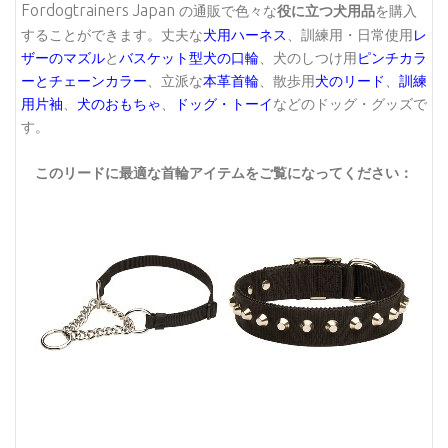
Fordogtrainers Japan
の通販で色々な
役に立つ犬用品
を購入
することができます。丈夫な
犬用ハーネス
、訓練用・日常使用
レ
ザーのマズル
と
バスケット型犬の口輪
、犬のしつけ用
ピンチカラ
ーとチェーンカラー
、立派な
本革首輪
、散歩用
犬のリード
、
訓練
用片袖
、
犬のおもちゃ
、
ドッグ・トーイ
などのドッグ・グッズで
す。
このリードに最適な首輪アイテムをご覧になってください：