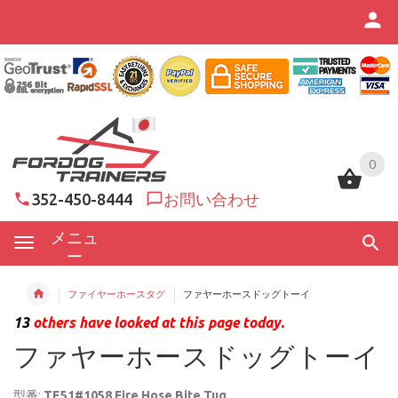
0
0
352-450-8444
お問い合わせ
メニュ
ー
ファイヤーホースタグ
ファヤーホースドッグトーイ
13
others have looked at this page today.
ファヤーホースドッグトーイ
型番:
TE51#1058 Fire Hose Bite Tug