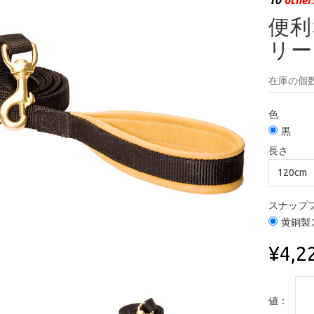
便利
リー
在庫の個数
色
黒
長さ
スナップ
黄銅製
¥4,2
値：