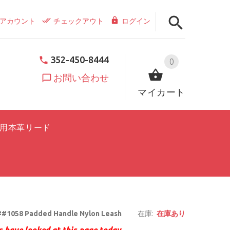
アカウント
チェックアウト
ログイン
352-450-8444
0
お問い合わせ
マイカート
用本革リード
#1058 Padded Handle Nylon Leash
在庫:
在庫あり
 have looked at this page today.