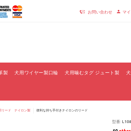
お問い合わせ
マイ
革製
犬用ワイヤー製口輪
犬用噛むタグ ジュート製
犬
用リード ナイロン製
便利な持ち手付きナイロンのリード
型番:
L10#
10
others