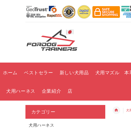
ホーム
ベストセラー
新しい犬用品
犬用マズル 本
犬用ハーネス
企業紹介
店
犬
カテゴリー
犬用ハーネス