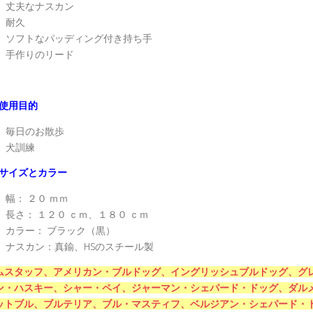
丈夫なナスカン
耐久
ソフトなパッディング付き持ち手
手作りのリード
使用目的
毎日のお散歩
犬訓練
サイズとカラー
幅： ２０ ｍｍ
長さ： １２０ ｃｍ、１８０ ｃｍ
カラー： ブラック（黒）
ナスカン：真鍮、HSのスチール製
ムスタッフ、
アメリカン・ブルドッグ、
イングリッシュブルドッグ、
グ
ン・ハスキー、
シャー・ペイ、
ジャーマン・シェパード・ドッグ、
ダル
ットブル、
ブルテリア、
ブル・マスティフ、
ベルジアン・シェパード・