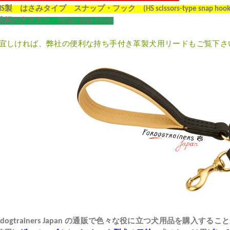
HS
製 はさみタイプ スナップ・フック
(HS scissors-type snap hook
黄銅のナスカン
(brass snap hook)
宜しければ、弊社の
便利な持ち手付き革製犬用リード
もご覧下さ
dogtrainers Japan
の通販で色々な
役に立つ犬用品
を購入すること