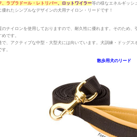
フ、
ラブラドール・レトリバー
、
ロットワイラー
等の様なエネルギッシ
に優れたシンプルなデザインの犬用ナイロン・リードです！
質のナイロンを使用しておりますので、耐久性に優れます。そのため、
すめです。
発で、アクティブな中型・大型犬には向いています。犬訓練・ドッグス
です。
散歩用犬のリード