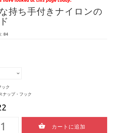
な持ち手付きナイロンの
ド
:
84
フック
スナップ・フック
22