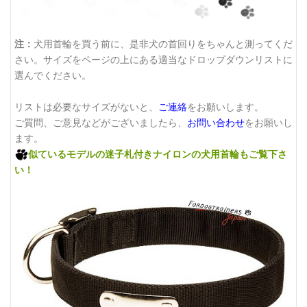
注：
犬用首輪を買う前に、是非犬の首回りをちゃんと測ってくだ
さい。サイズをページの上にある適当なドロップダウンリストに
選んでください。
リストは必要なサイズがないと、
ご連絡
をお願いします。
ご質問、ご意見などがございましたら、
お問い合わせ
をお願いし
ます。
似ているモデルの
迷子札付きナイロンの犬用首輪
もご覧下さ
い！