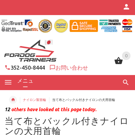
0
0
352-450-8444
お問い合わせ
メニュ
ー
ナイロン製首輪
当て布とバックル付きナイロンの犬用首輪
12
others have looked at this page today.
当て布とバックル付きナイロ
ンの犬用首輪