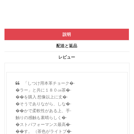
説明
配送と返品
レビュー
「しつけ用本革チョーク�-
�ラー」と共に１８０㎝茶�-
��を購入 想像以上に丈�-
�そうでありながら、しな�-
��かで柔軟性がある上、手-
触りの感触も素晴らしく�-
�ストパフォーマンス最高�-
��す。 （茶色がライトブ�-