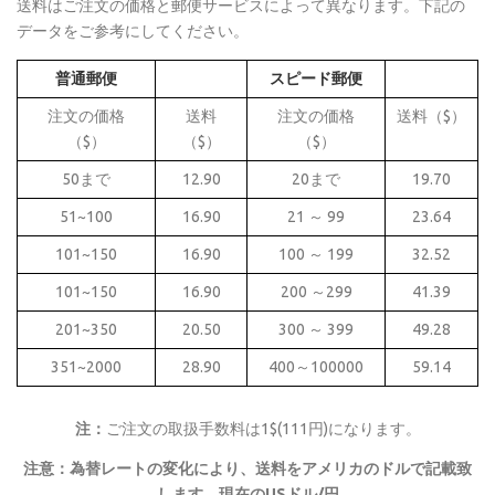
送料はご注文の価格と郵便サービスによって異なります。下記の
データをご参考にしてください。
普通郵便
スピード郵便
注文の価格
送料
注文の価格
送料（$）
（$）
（$）
（$）
50まで
12.90
20まで
19.70
51~100
16.90
21 ～ 99
23.64
101~150
16.90
100 ～ 199
32.52
101~150
16.90
200 ～299
41.39
201~350
20.50
300 ～ 399
49.28
351~2000
28.90
400～100000
59.14
注：
ご注文の取扱手数料は1$(111円)になります。
注意：為替レートの変化により、送料をアメリカのドルで記載致
します。現在のUSドル/円