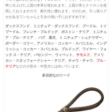
寧に仕上げた上質の本革が使われます。上質の革とナイロンを使
用しておりますので、耐久性に優れます。そのため、引っ張りグ
セがあるワンちゃんと引きの強い子におすすめです。
ダックスフンド
、
ミニチュア・ダックスフンド
、
プードル
、
トイ
プードル
、
フレンチ・ブルドッグ
、
ボストン・テリア
、
ミニチュ
ア・ブル・テリア
、
パグ
、
柴犬
、
ミ ニチュア・シュナウザー、
ボーダー・コリー、アメリカン・コッカー・スパニエル、イング
リッシュ・コッカー・スパニエル、ブルドッグ、ワイヤー・フォ
ック ス・テリア、バセンジー、ウィペット、
サモエド
、アメリ
カン・スタッフォードシャー・テリア、チャウ・チャウ、
ブル・
テリア
などの小型犬・中型犬には向いています。
多目的なのリード