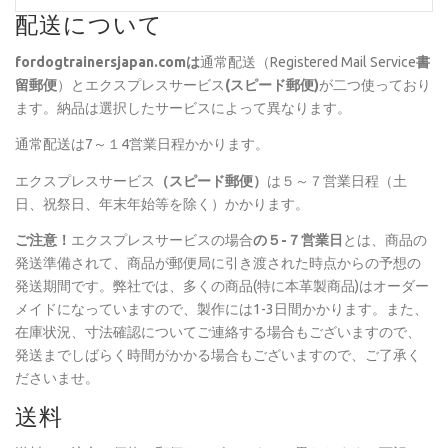
配送について
fordogtrainersjapan.com
は
通常配送（Registered Mail Service
書
留郵便
）とエクスプレスサービス
(スピード郵便)
が二つ使っており
ます。納品は選択したサービスによって異なります。
通常配送は7～１4営業日程かかります。
エクスプレスサービス
（スピード郵便）
は５～７営業日程（土
日、祝祭日、年末年始等を除く）かかります。
ご注意！
エクスプレスサービスの場合
の５-７営業日
とは、商品の
発送準備されて、商品が郵便局に引き渡された時点からの予想の
発送期間です。弊社では、多くの商品(特に本革製商品)はオーダー
メイドになっていますので、製作には1-3日間かかります。また、
在庫状況、寸法確認についてご連絡する場合もございますので、
発送までしばらく時間がかかる場合もございますので、ご了承く
ださいませ。
送料