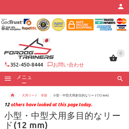
0
0
352-450-8444
お問い合わせ
メニュ
ー
犬用リード 革製
小型・中型犬用多目的なリード(12 mm)
12
others have looked at this page today.
小型・中型犬用多目的なリー
ド(12 mm)