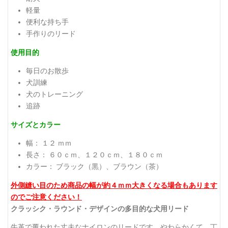
軽量
便利な持ち手
手作りのリード
使用目的
毎日のお散歩
犬訓練
犬のトレーニング
追跡
サイズとカラー
幅： １２ ｍｍ
長さ： ６０ｃｍ、１２０ｃｍ、１８０ｃｍ
カラー： ブラック（黒）、ブラウン（茶）
外側縫い目のため商品の幅が約４ｍｍ大きくなる場合もあります
のでご注意ください！
クラッシク・ラウンド・デザインの
多目的な
犬用リード
牛革で覆われた丈夫なナイロンのリードです。やわらかくて、丁