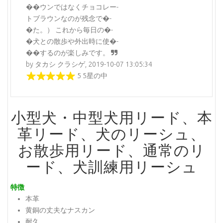
��ウンではなくチョコレー-
トブラウンなのが残念で�-
�た。） これから毎日の�-
�犬との散歩や外出時に使�-
��するのが楽しみです。
by タカシ クラシゲ, 2019-10-07 13:05:34
5 5星の中
小型犬・中型犬用リード、本
革リード、犬のリーシュ、
お散歩用リード、通常のリ
ード、犬訓練用リーシュ
特徴
本革
黄銅の丈夫なナスカン
耐久