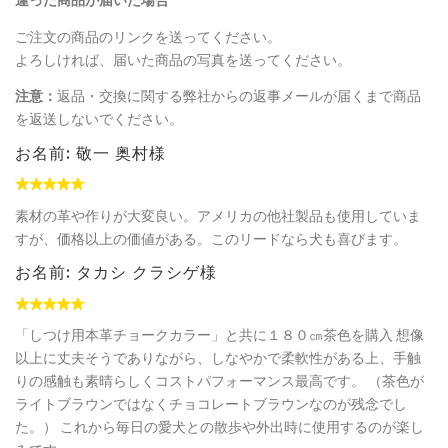
違った商品が届いた場合
ご注文の商品のリンクを送ってください。
よろしければ、届いた商品の写真を送ってください。
注意：
返品・交換に関する弊社からの返事メールが届くまで商品
を返送しないでください。
お名前: 敬一 奥村様
素材の革や作りが大変良い。アメリカの他社製品も使用していま
すが、価格以上の価値がある。このリードなら犬も喜びます。
お名前: タカシ クラシゲ様
「しつけ用本革チョークカラー」と共に１８０㎝茶色を購入 想像
以上に丈夫そうでありながら、しなやかで柔軟性がある上、手触
りの感触も素晴らしくコストパフォーマンス最高です。 （茶色が
ライトブラウンではなくチョコレートブラウンなのが残念でし
た。） これから毎日の愛犬との散歩や外出時に使用するのが楽し