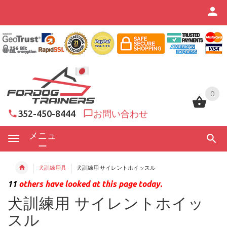
0
0
352-450-8444
お問い合わせ
メニュ
ー
犬訓練用具
犬訓練用 サイレントホイッスル
11
others have looked at this page today.
犬訓練用 サイレントホイッ
スル