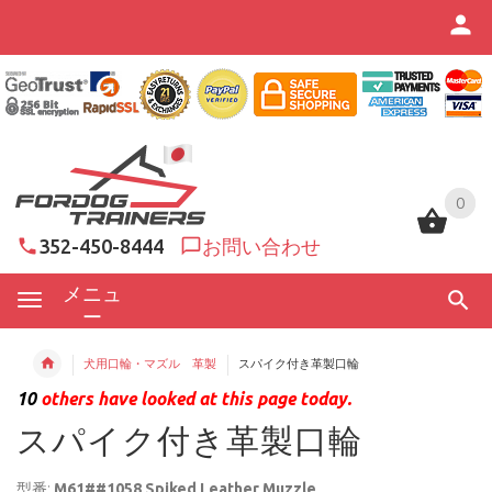
0
0
352-450-8444
お問い合わせ
メニュ
ー
犬用口輪・マズル 革製
スパイク付き革製口輪
10
others have looked at this page today.
スパイク付き革製口輪
型番:
M61##1058 Spiked Leather Muzzle