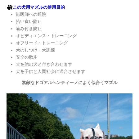
この犬用マズルの使用目的
獣医師への通院
拾い食い防止
噛み付き防止
オビディエンス・トレーニング
オフリード・トレーニング
犬のしつけ・犬訓練
安全の散歩
犬を他の犬と付き合わせます
犬を子供と人間社会に適合させます
素敵なドゴアルヘンティーノによく似合うマズル