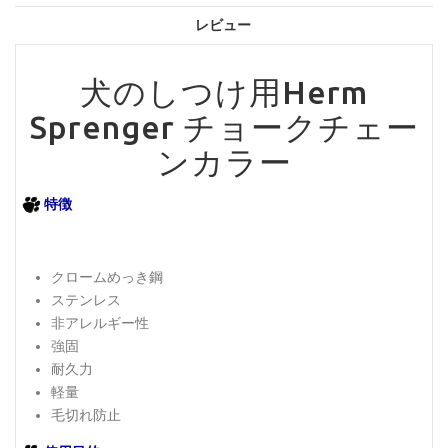
レビュー
犬のしつけ用Herm
Sprenger チョークチェー
ンカラー
特徴
クロームめっき鋼
ステンレス
非アレルギー性
強固
耐久力
軽量
毛切れ防止