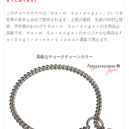
このチョークカラーは「Ｈｅｒｍ Ｓｐｒｅｎｇｅｒ」という全
世界の有名な会社で製作されます。上質の素材、生産の特別な技
術、手作業のおかげで Ｈｅｒｍ Ｓｐｒｅｎｇｅｒの犬用品は
高級です。Ｈｅｒｍ Ｓｐｒｅｎｇｅｒのオリジナルな商品をＦ
ｏｒＤｏｇＴｒａｉｎｅｒｓ Ｊａｐａｎ通販で買えます。
高級なチョークチェーンカラー