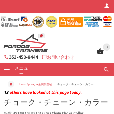
0
0
352-450-8444
お問い合わせ
メニュ
ー
Herm Sprenger金属製首輪
チョーク・チェーン・カラー
13
others have looked at this page today.
チョーク・チェーン・カラー
型番:
HS1##1058 51012 (02) Chain Choke Collar