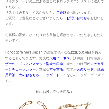
サイズをページの上にある適当なドロップダウンリストに選んで
ください。
リストは必要なサイズがないと、
ご連絡
をお願いします。
ご質問、ご意見などがございましたら、
お問い合わせ
をお願いし
ます。
お客様の愛犬にぴったり合う首輪を選ばさせていただきましたら
幸いです。
Fordogtrainers Japan
の通販で色々な
役に立つ犬用品
を購入
することができます。丈夫な
犬用ハーネス
、訓練用・日常使用
レ
ザーのマズル
と
バスケット型犬の口輪
、犬のしつけ用
ピンチカラ
ーとチェーンカラー
、立派な
本革首輪
、散歩用
犬のリード
、
訓練
用片袖
、
犬のおもちゃ
、
ドッグ・トーイ
などのドッグ・グッズで
す。
他にお役に立つ犬用品：