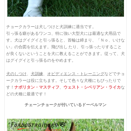
チョークカラーは犬しつけと犬訓練に適当です。
引っ張る癖があるワンコ、特に強い大型犬には最適な犬用品で
す。犬はグイグイと引っ張ると、首輪は締まり、「Ｎｏ、いけな
い」の合図を伝えます。飛び出し たり、引っ張ったりすること
が良くないということを犬に教えることができます。従って、犬
はグイグイと引っ張るのをやめます。
犬のしつけ
、
犬訓練
、
オビディエンス・トレーニング
などでチョ
ークカラーは役に立ちます。そして色々な犬種にもぴったりで
す！
な
ナポリタン・マスティフ
、
ウェスト・シベリアン・ライカ
どの犬種に最適です！
チェーンチョークが付いているドーベルマン