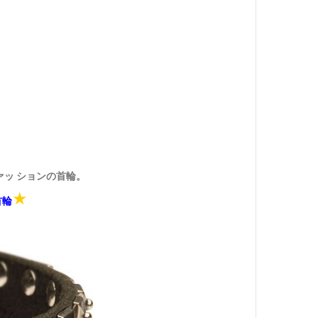
ッ ションの首輪。
★
首輪