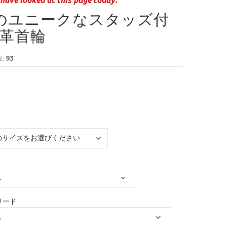
のユニークなスタッズ付
革首輪
:
93
リード