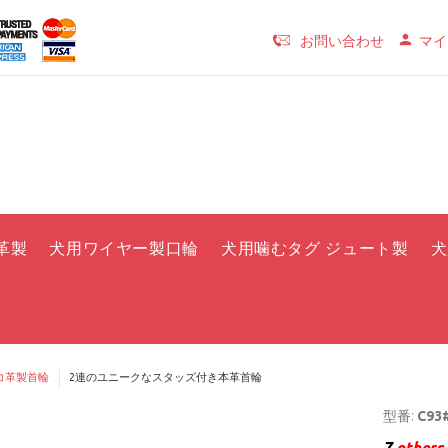
お問い合わせ
マイ
革製
犬用ワイヤー製口輪
犬用噛むタグ ジュート製
犬
コ革製首輪
2連のユニークなスタッズ付き本革首輪
型番:
C93#
7
others 