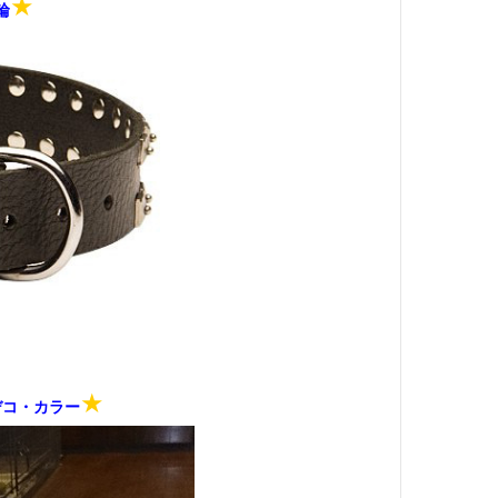
★
輪
★
デコ・カラー