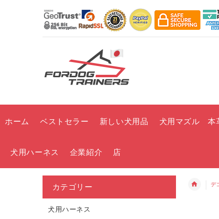
ホーム
ベストセラー
新しい犬用品
犬用マズル 本
犬用ハーネス
企業紹介
店
デ
カテゴリー
犬用ハーネス