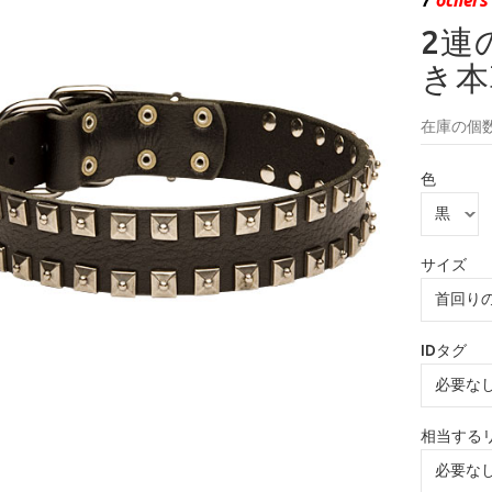
2連
き本
在庫の個数
色
サイズ
IDタグ
相当する