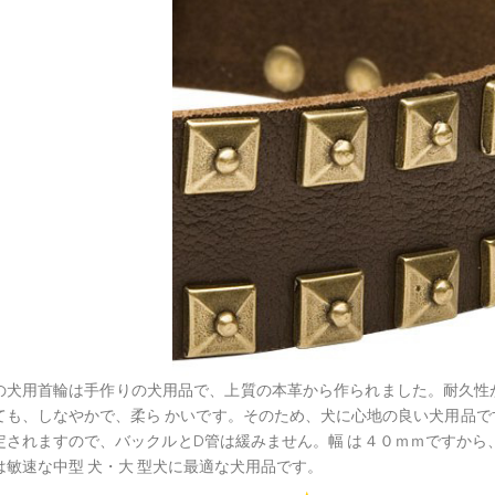
の犬用首輪は手作りの犬用品で、上質の本革から作られました。耐久性
ても、しなやかで、柔ら かいです。そのため、犬に心地の良い犬用品
定されますので、バックルとD管は緩みません。幅 は４０ｍｍですから
は敏速な中型 犬・大 型犬に最適な犬用品です。