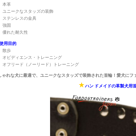
本革
ユニークなスタッズの装飾
ステンレスの金具
強固
優れた耐久性
使用目的
散歩
オビディエンス・トレーニング
オフリード（ノーリード）トレーニング
しゃれな犬に最適で、ユニークなスタッズで装飾された首輪！愛犬にファ
★
ハン ドメイドの革製犬用