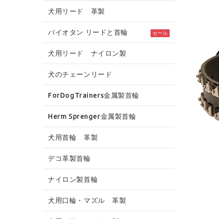
犬用リード 革製
バイオタン リードと首輪
セール
犬用リード ナイロン製
犬のチェーンリード
ForDogTrainers金属製首輪
Herm Sprenger金属製首輪
犬用首輪 革製
デコ革製首輪
ナイロン製首輪
犬用口輪・マズル 革製