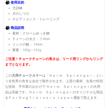
使用目的
犬訓練
犬のしつけ
オビディエンス・トレーニング
商品説明
素材：クロームめっき鋼
チェーンの太さ： 3.4mm
リンクの幅： 14mm
重量：100g～162g
ご注意！チョークチェーンの長さは、リード用リングからリング
までとなります。
この
犬用チョークカラー
は「Ｈｅｒｍ Ｓｐｒｅｎｇｅｒ」とい
う全世界の有名な会社で製作されます。上質の素材、生産の特別
な技術、手作業のおかげで Ｈｅｒｍ Ｓｐｒｅｎｇｅｒの犬用
品は高級です。Ｈｅｒｍ Ｓｐｒｅｎｇｅｒのオリジナルな商品
をＦｏｒＤｏｇＴｒａｉｎｅｒｓ Ｊａｐａｎ通販で買えます。