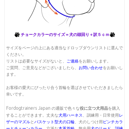
チョークカラーのサイズ＝犬の頭回り＋訳５ｃｍ
サイズをページの上にある適当なドロップダウンリストに選んで
ください。
リストは必要なサイズがないと、
ご連絡
をお願いします。
ご質問、ご意見などがございましたら、
お問い合わせ
をお願いし
ます。
お客様の愛犬にぴったり合う首輪を選ばさせていただきましたら
幸いです。
Fordogtrainers Japan
の通販で色々な
役に立つ犬用品
を購入
することができます。丈夫な
犬用ハーネス
、訓練用・日常使用
レ
ザーのマズル
と
バスケット型犬の口輪
、犬のしつけ用
ピンチカラ
ーとチェーンカラー
、立派な
本革首輪
、散歩用
犬のリード
、
訓練