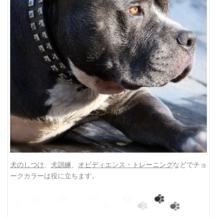
犬のしつけ
、
犬訓練
、
オビディエンス・トレーニング
などでチョ
ークカラーは役に立ちます。