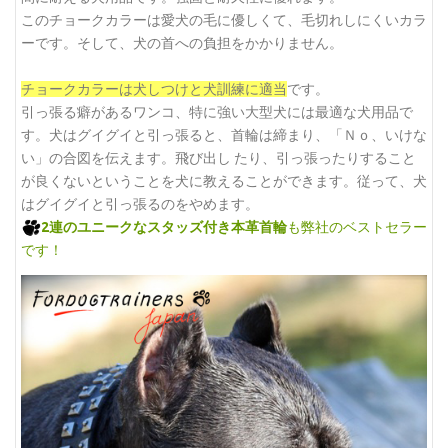
このチョークカラーは愛犬の毛に優しくて、毛切れしにくいカラ
ーです。そして、犬の首への負担をかかりません。
チョークカラーは犬しつけと犬訓練に適当
です。
引っ張る癖があるワンコ、特に強い大型犬には最適な犬用品で
す。犬はグイグイと引っ張ると、首輪は締まり、「Ｎｏ、いけな
い」の合図を伝えます。飛び出し たり、引っ張ったりすること
が良くないということを犬に教えることができます。従って、犬
はグイグイと引っ張るのをやめます。
2連のユニークなスタッズ付き本革首輪
も弊社のベストセラー
です！