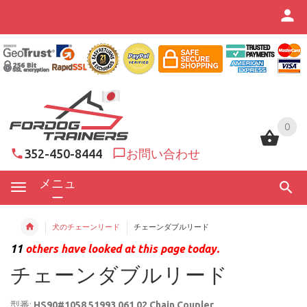
0
0
352-450-8444
お問い合わせ
メニュ
ー
犬のチェーンリード
チェーンダブルリード
11
others have looked at this page today.
チェーンダブルリード
型番:
HS90#1058 51993 061 02 Chain Coupler