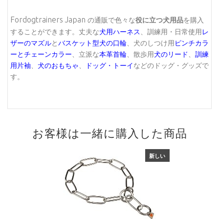
Fordogtrainers Japan
の通販で色々な
役に立つ犬用品
を購入
することができます。丈夫な
犬用ハーネス
、訓練用・日常使用
レ
ザーのマズル
と
バスケット型犬の口輪
、犬のしつけ用
ピンチカラ
ーとチェーンカラー
、立派な
本革首輪
、散歩用
犬のリード
、
訓練
用片袖
、
犬のおもちゃ
、
ドッグ・トーイ
などのドッグ・グッズで
す。
お客様は一緒に購入した商品
新しい