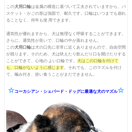
この
犬用口輪
は金属の構造に基づいて工夫されていますから、バ
スケット・かごの形は強固で、耐久です。口輪はいつまでも崩れ
ることなく、何年も使 用できます。
通気性が優れますから、犬は無理なく呼吸することができます。
さらに、通気性が良いで、口輪の中が蒸れません。
この
犬用口輪
は犬の口先に非常に近くありませんので、自由空間
が残ります。そのため、犬は吠えたり飲んだり口を開けたりする
ことができて、心地の よい口輪です。
犬はこの口輪を付けて
も、口輪がないように感じます
。それでも、このマズルを付け
て、噛み付き、拾い食うことがまだできません。
☆
☆
コーカシアン・シェパード・ドッグに最適な犬のマズル