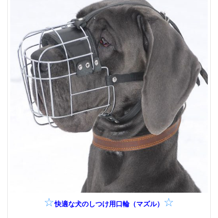
☆
☆
快適な犬のしつけ用口輪（マズル）