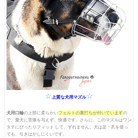
☆
☆
上質な犬用マズル
犬用口輪
の上部に柔らかい
フェルトの裏打ちが付いています
の
で、愛犬に苦痛を与えず、快適です。さらに、このマズルはワン
タチにぴったりフィット して、ずれません。犬は足・爪を使っ
ても、引きはがしにくいです。