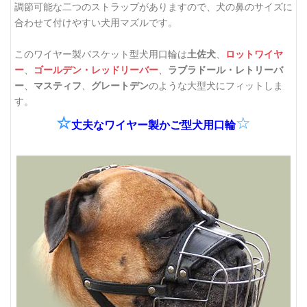
調節可能な二つのストラップがありますので、犬の鼻のサイズに
合わせて付けやすい犬用マズルです。
このワイヤー製バスケット型犬用口輪は
土佐犬
、
ロットワイヤ
ー
、
ゴールデン・レッドリーバー
、
ラブラドール・レトリーバ
ー
、
マスティフ
、
グレートデン
のような大型犬にフィットしま
す。
☆
☆
丈夫なワイヤー製かご型犬用口輪