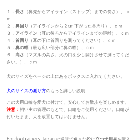
１．
長さ
（鼻先からアイライン（ストップ）までの長さ）、 ｃ
ｍ
２．
鼻回り
（アイラインから 2 cm 下がった鼻周り）、ｃｍ
３．
アイライン
（耳の後ろからアイラインまでの距離）、ｃｍ
４．
首回り
（耳の下に首回りを測ってください）、ｃｍ
５．
鼻の幅
（最も広い部分に鼻の幅）、ｃｍ
６．
高さ
（マズルの高さ。犬の口を少し開けさせて測ってくだ
さい。）、ｃｍ
犬のサイズをページの上にあるボックスに入れてください。
犬のサイズの測り方
のもっと詳しい説明
この犬用口輪を愛犬に付けて、安心してお散歩を楽しめます。
注意
：
飼い主の管理のもとで、口輪をご使用ください。口輪が
付いたまま、犬を放置してはいけません。
Fordogtrainers Japan
の通販で色々な
役に立つ犬用品
を購入