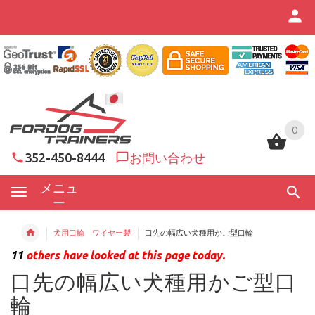
0
0
352-450-8444
お問い合わせ
メニュ
ー
犬用口輪 ワイヤー製
口先の幅広い犬種用かご型口輪
11
others have looked at this page today.
口先の幅広い犬種用かご型口
輪