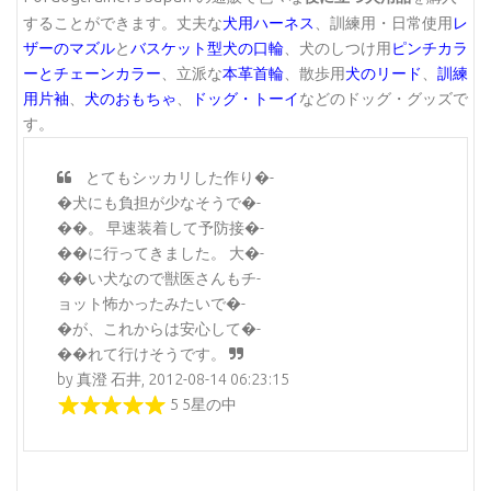
することができます。丈夫な
犬用ハーネス
、訓練用・日常使用
レ
ザーのマズル
と
バスケット型犬の口輪
、犬のしつけ用
ピンチカラ
ーとチェーンカラー
、立派な
本革首輪
、散歩用
犬のリード
、
訓練
用片袖
、
犬のおもちゃ
、
ドッグ・トーイ
などのドッグ・グッズで
す。
とてもシッカリした作り�-
�犬にも負担が少なそうで�-
��。 早速装着して予防接�-
��に行ってきました。 大�-
��い犬なので獣医さんもチ-
ョット怖かったみたいで�-
�が、これからは安心して�-
��れて行けそうです。
by 真澄 石井, 2012-08-14 06:23:15
5 5星の中