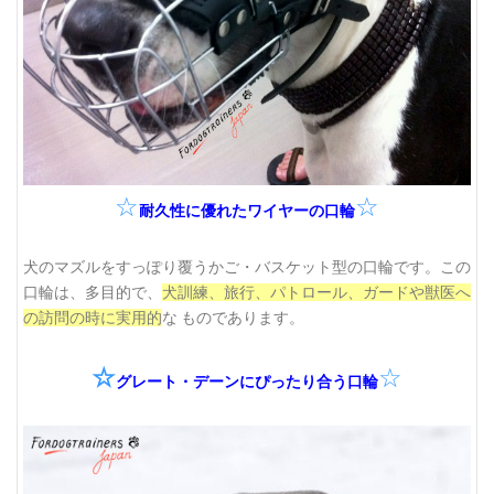
☆
☆
耐久性に優れたワイヤーの口輪
犬のマズルをすっぽり覆うかご・バスケット型の口輪です。この
口輪は、多目的で、
犬訓練、旅行、パトロール、ガードや獣医へ
の訪問の時に実用的
な ものであります。
☆
☆
グレート・デーンにぴったり合う口輪