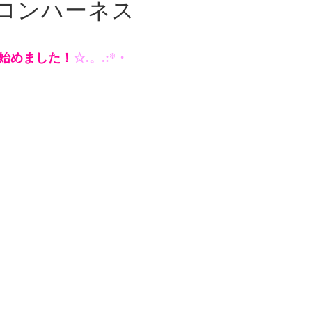
ロンハーネス
始めました！
☆.。.:*・