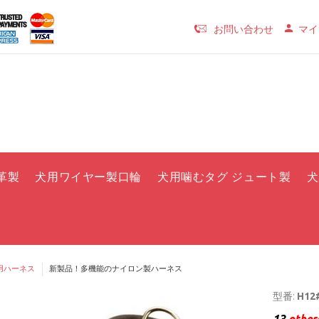
お問い合わせ
マイ
革製
犬用ワイヤー製口輪
犬用噛むタグ ジュート製
犬
用ハーネス
新製品！多機能のナイロン製ハーネス
型番:
H12#
13
others