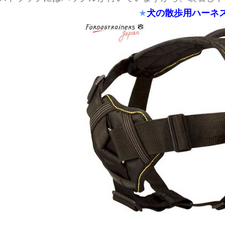
犬の散歩用ハーネ
★