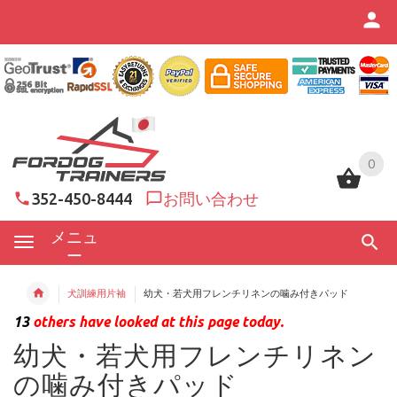
0
0
352-450-8444
お問い合わせ
メニュ
ー
犬訓練用片袖
幼犬・若犬用フレンチリネンの噛み付きパッド
13
others have looked at this page today.
幼犬・若犬用フレンチリネン
の噛み付きパッド