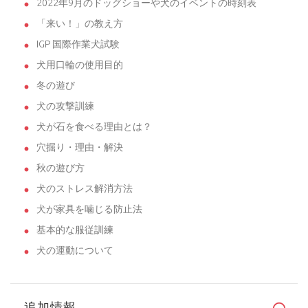
2022年9月のドッグショーや犬のイベントの時刻表
「来い！」の教え方
IGP 国際作業犬試験
犬用口輪の使用目的
冬の遊び
犬の攻撃訓練
犬が石を食べる理由とは？
穴掘り・理由・解決
秋の遊び方
犬のストレス解消方法
犬が家具を噛じる防止法
基本的な服従訓練
犬の運動について
追加情報