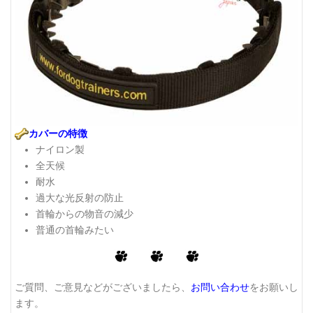
カバーの特徴
ナイロン製
全天候
耐水
過大な光反射の防止
首輪からの物音の減少
普通の首輪みたい
ご質問、ご意見などがございましたら、
お問い合わせ
をお願いし
ます。