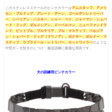
このステンレススチールのピンチカラーは
アムスタッフ、
アメリ
カン・ブルドッグ、
グレート・デーン、
ゴールデンレトリーバ
ー、
シベリアン・ハスキー、
シャー・ペイ、
ジャーマン・シェパ
ード・ドッグ、
ダルメシアン
、
ドーベルマン
、
ニューファンドラ
ンド
、
ピットブル、
ブルテリア、
ブル・マスティフ、
ベルジア
ン・シェパード・ドッグ（マリノア）
、
ボクサー、
ボルドー・マ
スティフ、
ラブラドール・レトリバー
、
ロットワイラー
のような
しつけ・服従訓練に最適な用具です。
中型犬～大型犬の
犬の訓練用ピンチカラー