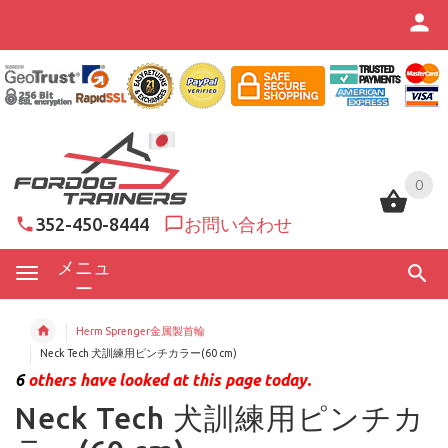
0
0
352-450-8444
お問い合わせ
メニュ
ー
Herm Sprenger金属製首輪
Neck Tech 犬訓練用ピンチカラー(60 cm)
6
others have looked at this page today.
Neck Tech 犬訓練用ピンチカ