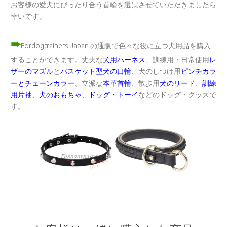
お客様の愛犬にぴったり合う首輪を選ばさせていただきましたら
幸いです。
➨
Fordogtrainers Japan
の通販で色々な役に立つ犬用品を購入
することができます。丈夫な
犬用ハーネス
、訓練用・日常使用
レ
ザーのマズル
と
バスケット型犬の口輪
、犬のしつけ用
ピンチカラ
ーとチェーンカラー
、立派な
本革首輪
、散歩用
犬のリード
、
訓練
用片袖
、
犬のおもちゃ
、
ドッグ・トーイ
などのドッグ・グッズで
す。