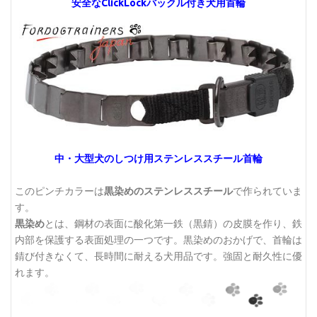
安全なClickLockバックル付き犬用首輪
中・大型犬のしつけ用ステンレススチール首輪
このピンチカラーは
黒染めのステンレススチール
で作られていま
す。
黒染め
とは、鋼材の表面に酸化第一鉄（黒錆）の皮膜を作り、鉄
内部を保護する表面処理の一つです。黒染めのおかげで、首輪は
錆び付きなくて、長時間に耐える犬用品です。強固と耐久性に優
れます。