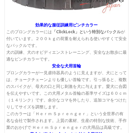
効果的な服従訓練用ピンチカラー
このプロングカラーには
「ClickLock」という特別なバックル
が
付いています。２００ｋｇの荷重を耐えられる使いやすくて安全
なバックルです。
犬の訓練、犬のオビディエンストレーニング、安全なお散歩に最
適なピンチカラーです。
安全な犬用首輪
プロングカラーが一見虐待器具のように見えますが、犬にとって
は、チョークチェーンよりも優しい首輪です。引っ張ると、複数
のスパイクが、母犬の口と同じ刺激を犬に与えます。愛犬に合図
を伝えやすいです。この犬用メタル首輪の基準サイズは６０ｃｍ
（１４リンク）です。余分なコマを外したり、追加コマをつけた
りしてサイズを調整します。
このカラーは「Ｈｅｒｍ Ｓｐｒｅｎｇｅｒ」という全世界の有
名な会社で製作されます。上質の素材、生産の特別な技術、手作
業のおかげで Ｈｅｒｍ Ｓｐｒｅｎｇｅｒの犬用品は高級です。