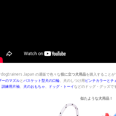
rdogtrainers Japan
の通販で色々な
役に立つ犬用品
を購入することが
ザーのマズル
と
バスケット型犬の口輪
、犬のしつけ用
ピンチカラーとチ
、
訓練用片袖
、
犬のおもちゃ
、
ドッグ・トーイ
などのドッグ・グッズで
似たような犬用品！