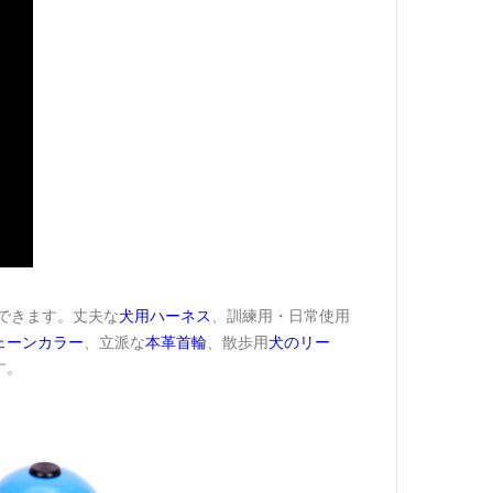
できます。丈夫な
犬用ハーネス
、訓練用・日常使用
ェーンカラー
、立派な
本革首輪
、散歩用
犬のリー
す。