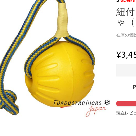
紐付
ゃ（
在庫の個数
¥3,4
Click to 
現在レビュ