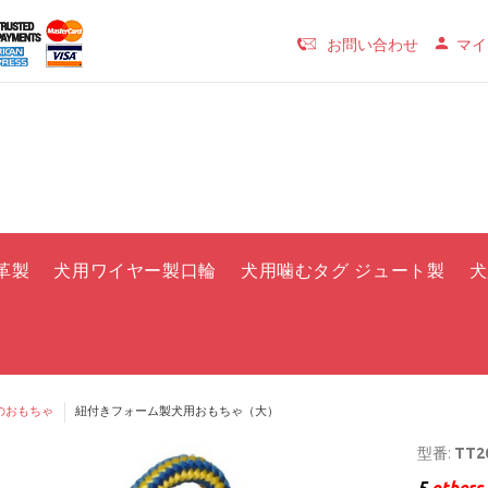
お問い合わせ
マイ
革製
犬用ワイヤー製口輪
犬用噛むタグ ジュート製
犬
のおもちゃ
紐付きフォーム製犬用おもちゃ（大）
型番:
TT20
5
others 