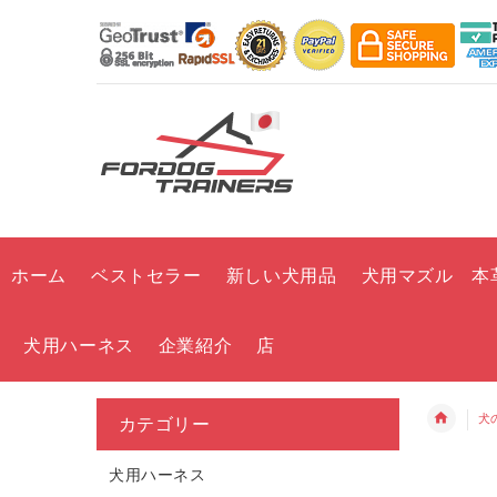
ホーム
ベストセラー
新しい犬用品
犬用マズル 本
犬用ハーネス
企業紹介
店
犬
カテゴリー
犬用ハーネス