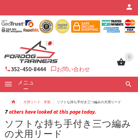
0
0
352-450-8444
お問い合わせ
メニュ
ー
犬用リード 革製
ソフトな持ち手付き三つ編みの犬用リード
7
others have looked at this page today.
ソフトな持ち手付き三つ編み
の犬用リード