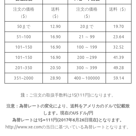
注文の価格
送料
注文の価格
送料（$）
（$）
（$）
（$）
50まで
12.90
20まで
19.70
51~100
16.90
21 ～ 99
23.64
101~150
16.90
100 ～ 199
32.52
101~150
16.90
200 ～299
41.39
201~350
20.50
300 ～ 399
49.28
351~2000
28.90
400～100000
59.14
注：
ご注文の取扱手数料は1$(111円)になります。
注意：為替レートの変化により、送料をアメリカのドルで記載致
します。現在のUSドル/円
為替レートは1$=111円(2017年6月26日現在)となります。
http://www.xe.comの当日に基づいている為替レートとなります。