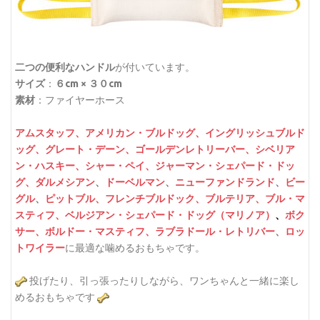
二つの便利なハンドル
が付いています。
サイズ
：
６cm × ３０cm
素材
：ファイヤーホース
アムスタッフ、
アメリカン・ブルドッグ、
イングリッシュブルド
ッグ、
グレート・デーン、
ゴールデンレトリーバー、
シベリア
ン・ハスキー、
シャー・ペイ、
ジャーマン・シェパード・ドッ
グ、
ダルメシアン
、
ドーベルマン
、
ニューファンドランド
、
ビー
グル
、
ピットブル、
フレンチブルドック、
ブルテリア、
ブル・マ
スティフ、
ベルジアン・シェパード・ドッグ（マリノア）
、
ボク
サー、
ボルドー・マスティフ、
ラブラドール・レトリバー
、
ロッ
トワイラー
に最適な噛めるおもちゃです。
投げたり、引っ張ったりしながら、ワンちゃんと一緒に楽し
めるおもちゃです