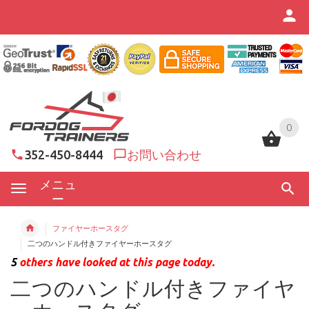
0
0
352-450-8444
お問い合わせ
メニュ
ー
ファイヤーホースタグ
二つのハンドル付きファイヤーホースタグ
5
others have looked at this page today.
二つのハンドル付きファイヤ