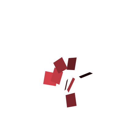
お客様は一緒に購入した商品
新しい
新しい
子犬の噛む訓練に最適な
幼犬用ジュートの噛むタ
バイトタグ ジュート
グ6X20CM
製 ハンドル付き
¥2,607
¥3,862
商品を見る
商品を見る
レビューを書く
レビューを書く