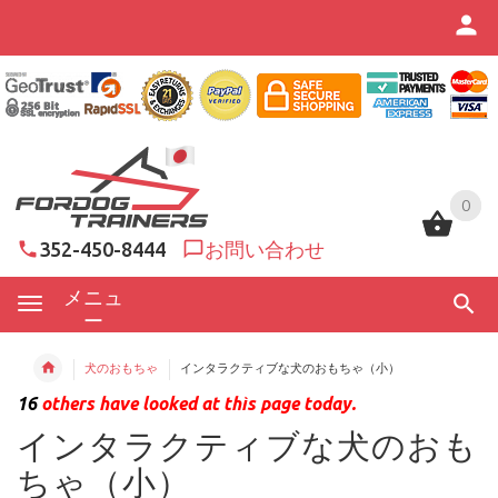
0
0
352-450-8444
お問い合わせ
メニュ
ー
犬のおもちゃ
インタラクティブな犬のおもちゃ（小）
16
others have looked at this page today.
インタラクティブな犬のおも
ちゃ（小）