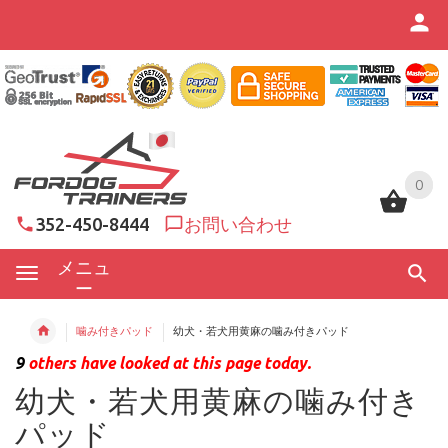
0
0
352-450-8444
お問い合わせ
メニュ
ー
噛み付きパッド
幼犬・若犬用黄麻の噛み付きパッド
9
others have looked at this page today.
幼犬・若犬用黄麻の噛み付き
パッド