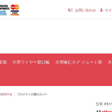
お問い合わせ
マイ
革製
犬用ワイヤー製口輪
犬用噛むタグ ジュート製
犬
訓練用片袖
プロテクトの腕のカバー
型番:
PS11
12
others