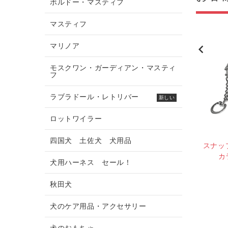
ボルドー・マスティフ
マスティフ
マリノア
新しい
新しい
モスクワン・ガーディアン・マスティ
フ
ラブラドール・レトリバー
新しい
ロットワイラー
四国犬 土佐犬 犬用品
用ソフトタイプのム
犬用鳴りムチ （シュッツフ
スナッ
チ
ント用具）
カ
犬用ハーネス セール！
¥4,222
¥5,950
ビューを書く
秋田犬
レビューを書く
犬のケア用品・アクセサリー
犬のおもちゃ