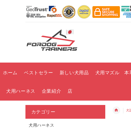
ホーム
ベストセラー
新しい犬用品
犬用マズル 本
犬用ハーネス
企業紹介
店
犬
カテゴリー
犬用ハーネス