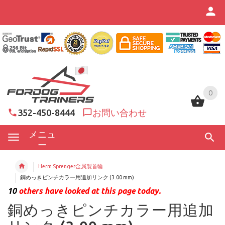
0
0
352-450-8444
お問い合わせ
メニュ
ー
Herm Sprenger金属製首輪
銅めっきピンチカラー用追加リンク (3.00 mm)
10
others have looked at this page today.
銅めっきピンチカラー用追加