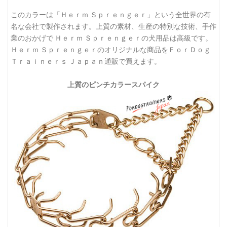
このカラーは「Ｈｅｒｍ Ｓｐｒｅｎｇｅｒ」という全世界の有
名な会社で製作されます。上質の素材、生産の特別な技術、手作
業のおかげで Ｈｅｒｍ Ｓｐｒｅｎｇｅｒの犬用品は高級です。
Ｈｅｒｍ Ｓｐｒｅｎｇｅｒのオリジナルな商品をＦｏｒＤｏｇ
Ｔｒａｉｎｅｒｓ Ｊａｐａｎ通販で買えます。
上質のピンチカラースパイク