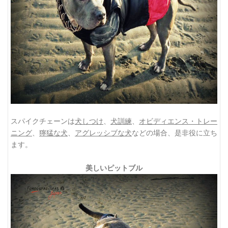
スパイクチェーンは
犬しつけ
、
犬訓練
、
オビディエンス・トレー
ニング
、
獰猛な犬
、
アグレッシブな犬
などの場合、是非役に立ち
ます。
美しいピットブル