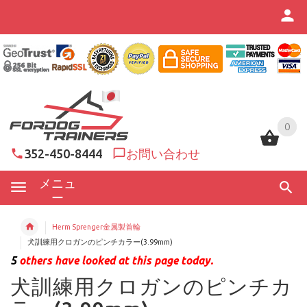
0
0
352-450-8444
お問い合わせ
メニュ
ー
Herm Sprenger金属製首輪
犬訓練用クロガンのピンチカラー(3.99mm)
5
others have looked at this page today.
犬訓練用クロガンのピンチカ