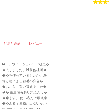
配送と返品
レビュー
ホワイトシェパード様に�-
�入しました。以前他社製�-
��を使っていましたが、摩-
耗と錆による被毛の変色�-
�おこり、買い替えました�-
�� 重量感もあり気に入っ�-
��ます。 使い込んで摩耗�-
��よる金属粉が出ないか、-
気になるところです。