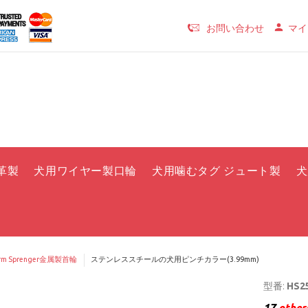
お問い合わせ
マイ
革製
犬用ワイヤー製口輪
犬用噛むタグ ジュート製
犬
rm Sprenger金属製首輪
ステンレススチールの犬用ピンチカラー(3.99mm)
型番:
HS25
17
others