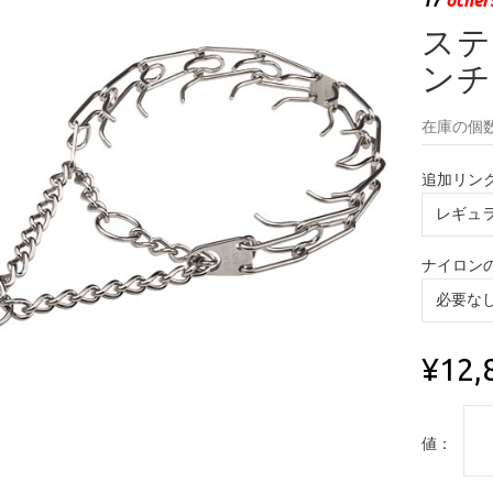
ステ
ンチ
在庫の個数
追加リン
ナイロン
¥12,
値：