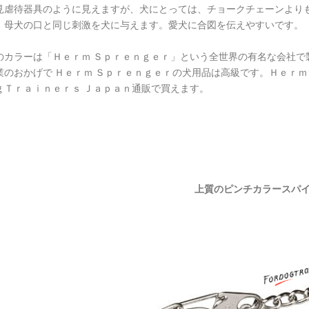
見虐待器具のように見えますが、犬にとっては、チョークチェーンより
、母犬の口と同じ刺激を犬に与えます。愛犬に合図を伝えやすいです。
のカラーは「Ｈｅｒｍ Ｓｐｒｅｎｇｅｒ」という全世界の有名な会社で
業のおかげで Ｈｅｒｍ Ｓｐｒｅｎｇｅｒの犬用品は高級です。Ｈｅｒｍ
ｇＴｒａｉｎｅｒｓ Ｊａｐａｎ通販で買えます。
上質のピンチカラースパ