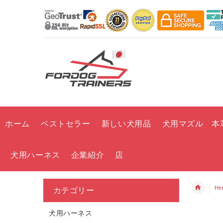
ホーム
ベストセラー
新しい犬用品
犬用マズル 本
犬用ハーネス
企業紹介
店
He
カテゴリー
犬用ハーネス