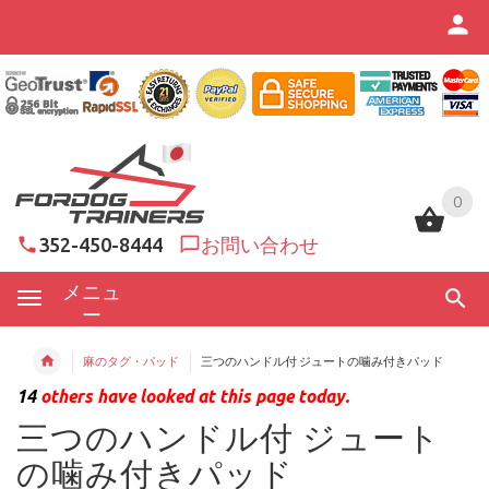
0
0
352-450-8444
お問い合わせ
メニュ
ー
麻のタグ・パッド
三つのハンドル付 ジュートの噛み付きパッド
14
others have looked at this page today.
三つのハンドル付 ジュート
の噛み付きパッド