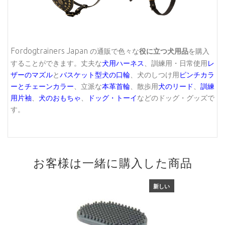
Fordogtrainers Japan
の通販で色々な
役に立つ犬用品
を購入
することができます。丈夫な
犬用ハーネス
、訓練用・日常使用
レ
ザーのマズル
と
バスケット型犬の口輪
、犬のしつけ用
ピンチカラ
ーとチェーンカラー
、立派な
本革首輪
、散歩用
犬のリード
、
訓練
用片袖
、
犬のおもちゃ
、
ドッグ・トーイ
などのドッグ・グッズで
す。
お客様は一緒に購入した商品
新しい