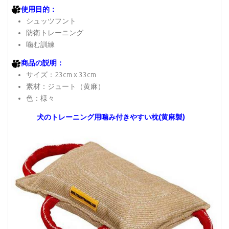
使用目的：
シュッツフント
防衛トレーニング
噛む訓練
商品の説明：
サイズ：23cm x 33cm
素材：ジュート（黄麻）
色：様々
犬のトレーニング用噛み付きやすい枕(黄麻製)