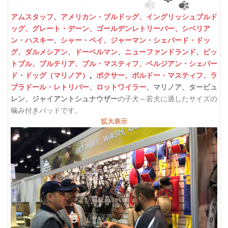
アムスタッフ、
アメリカン・ブルドッグ、
イングリッシュブルド
ッグ、
グレート・デーン、
ゴールデンレトリーバー、
シベリア
ン・ハスキー、
シャー・ペイ、
ジャーマン・シェパード・ドッ
グ、
ダルメシアン
、
ドーベルマン
、
ニューファンドランド
、
ピッ
トブル、
ブルテリア、
ブル・マスティフ、
ベルジアン・シェパー
ド・ドッグ（マリノア）
、
ボクサー、
ボルドー・マスティフ、
ラ
、マリノア、タービュ
ブラドール・レトリバー
、
ロットワイラー
レン、ジャイアントシュナウザー
の子犬～若犬に適したサイズの
噛み付きパッドです。
拡大表示