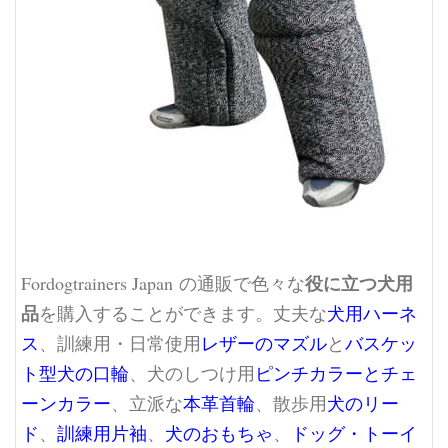
役に立つ犬用
Fordogtrainers Japan の通販で色々な
品
を購入することができます。丈夫な
犬用ハーネ
ス
、訓練用・日常使用
レザーのマズル
と
バスケッ
ト型犬の口輪
、犬のしつけ用
ピンチカラーとチェ
ーンカラー
、立派な
本革首輪
、散歩用
犬のリー
ド
、
訓練用片袖
、
犬のおもちゃ
、
ドッグ・トーイ