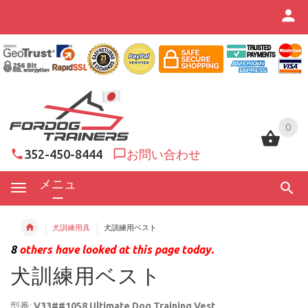
0
0
352-450-8444
お問い合わせ
メニュ
ー
犬訓練用具
犬訓練用ベスト
8
others have looked at this page today.
犬訓練用ベスト
型番:
V33##1058 Ultimate Dog Training Vest