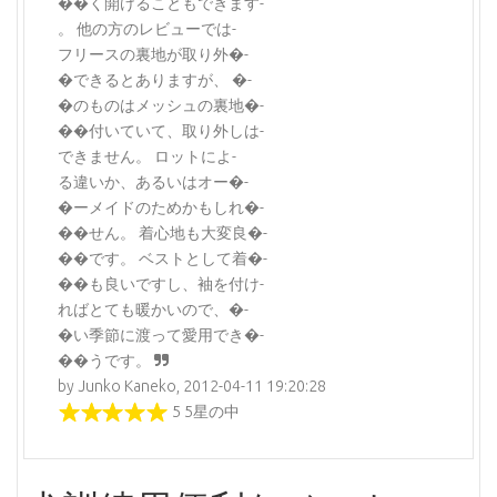
��く開けることもできます-
。 他の方のレビューでは-
フリースの裏地が取り外�-
�できるとありますが、 �-
�のものはメッシュの裏地�-
��付いていて、取り外しは-
できません。 ロットによ-
る違いか、あるいはオー�-
�ーメイドのためかもしれ�-
��せん。 着心地も大変良�-
��です。 ベストとして着�-
��も良いですし、袖を付け-
ればとても暖かいので、�-
�い季節に渡って愛用でき�-
��うです。
by Junko Kaneko, 2012-04-11 19:20:28
5 5星の中