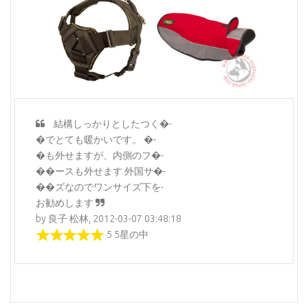
結構しっかりとしたつく�-
�でとても暖かいです。 �-
�も外せますが、内側のフ�-
��ースも外せます 外国サ�-
��ズなのでワンサイズ下を-
お勧めします
by 良子 松林, 2012-03-07 03:48:18
5 5星の中