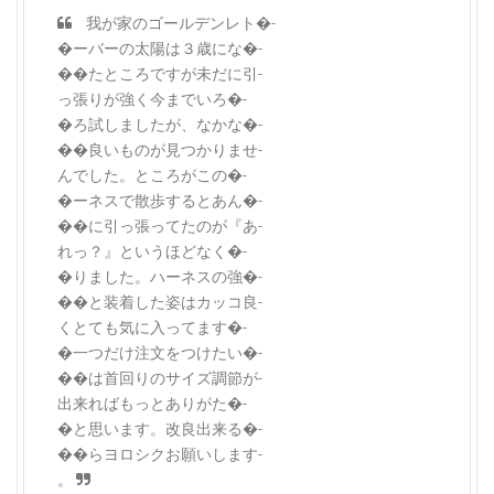
我が家のゴールデンレト�-
�ーバーの太陽は３歳にな�-
��たところですが未だに引-
っ張りが強く今までいろ�-
�ろ試しましたが、なかな�-
��良いものが見つかりませ-
んでした。ところがこの�-
�ーネスで散歩するとあん�-
��に引っ張ってたのが『あ-
れっ？』というほどなく�-
�りました。ハーネスの強�-
��と装着した姿はカッコ良-
くとても気に入ってます�-
�一つだけ注文をつけたい�-
��は首回りのサイズ調節が-
出来ればもっとありがた�-
�と思います。改良出来る�-
��らヨロシクお願いします-
。