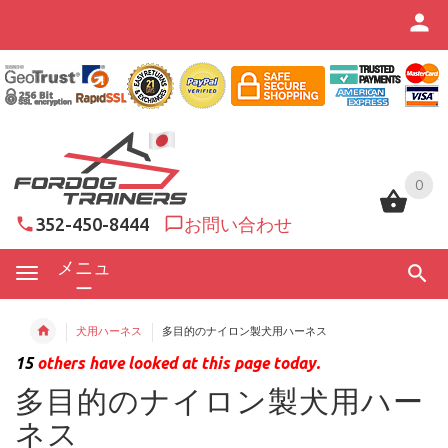
0
0
352-450-8444
お問い合わせ
メニュ
ー
犬用ハーネス
多目的のナイロン製犬用ハーネス
15
others have looked at this page today.
多目的のナイロン製犬用ハー
ネス