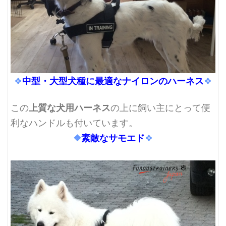
中型・大型犬種に最適なナイロンのハーネス
❖
❖
上質な犬用ハーネス
この
の上に飼い主にとって便
利なハンドルも付いています。
❖
素敵なサモエド
❖