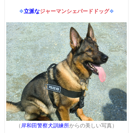
立派な
ジャーマンシェパードドッグ
❖
❖
（
岸和田警察犬訓練所
からの美しい写真）