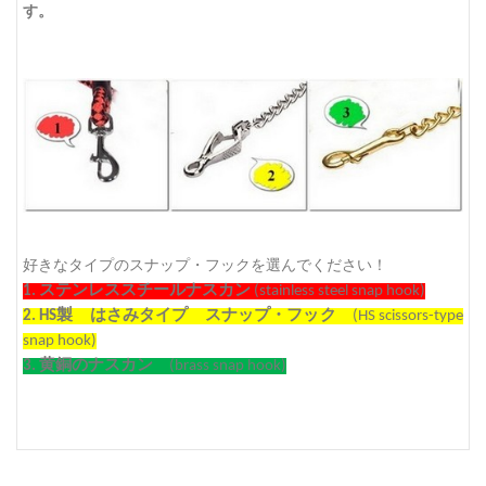
す。
好きなタイプのスナップ・フックを選んでください！
1.
ステンレススチールナスカン
(stainless steel snap hook)
2. HS
製 はさみタイプ スナップ・フック
(HS scissors-type
snap hook)
3.
黄銅のナスカン
(brass snap hook)