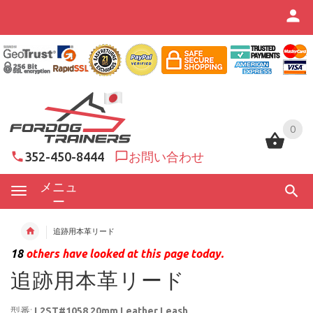
0
0
352-450-8444
お問い合わせ
メニュ
ー
追跡用本革リード
18
others have looked at this page today.
追跡用本革リード
型番:
L2ST#1058 20mm Leather Leash